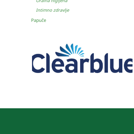
Oralna higijena
Intimno zdravlje
Papuče