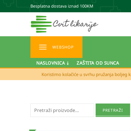
Besplatna dostava iznad 100KM
WEBSHOP
NASLOVNICA
ZAŠTITA OD SUNCA
Koristimo kolačiće u svrhu pružanja boljeg k
Pretraži:
PRETRAŽI