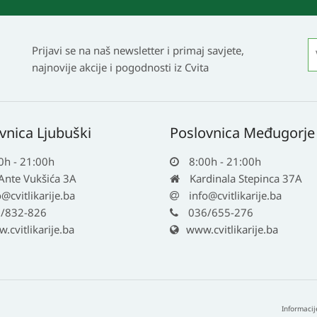
Prijavi se na naš newsletter i primaj savjete,
najnovije akcije i pogodnosti iz Cvita
vnica Ljubuški
Poslovnica Međugorje
0h - 21:00h
8:00h - 21:00h
 Ante Vukšića 3A
Kardinala Stepinca 37A
o@cvitlikarije.ba
info@cvitlikarije.ba
/832-826
036/655-276
cvitlikarije.ba
www.cvitlikarije.ba
Informacij