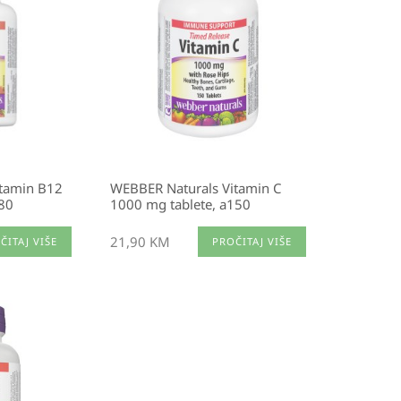
itamin B12
WEBBER Naturals Vitamin C
a80
1000 mg tablete, a150
21,90
KM
ČITAJ VIŠE
PROČITAJ VIŠE