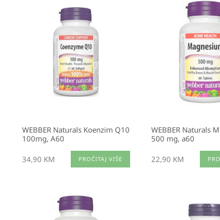
WEBBER Naturals Koenzim Q10
WEBBER Naturals 
100mg, A60
500 mg, a60
34,90
KM
22,90
KM
PROČITAJ VIŠE
PRO