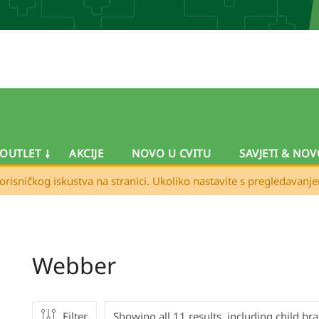
OUTLET
AKCIJE
NOVO U CVITU
SAVJETI & NOV
orisničkog iskustva na stranici. Ukoliko nastavite s pregledavanj
Webber
Filter
Showing all 11 results, including child br