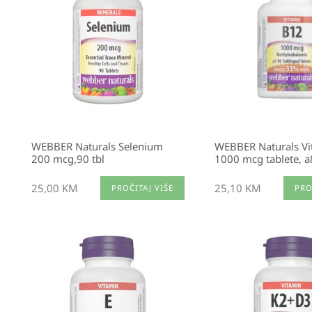
WEBBER Naturals Selenium
WEBBER Naturals V
200 mcg,90 tbl
1000 mcg tablete, 
25,00
KM
25,10
KM
PROČITAJ VIŠE
PRO