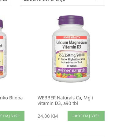
nko Biloba
WEBBER Naturals Ca, Mg i
vitamin D3, a90 tbl
24,00
KM
ČITAJ VIŠE
PROČITAJ VIŠE