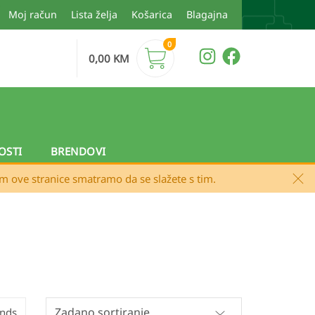
Moj račun
Lista želja
Košarica
Blagajna
0
0,00
KM
OSTI
BRENDOVI
em ove stranice smatramo da se slažete s tim.
ands