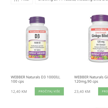
WEBBER Naturals D3 1000IU,
WEBBER Naturals Gi
100 cps
120mg,90 cps
12,40
KM
23,40
KM
PROČITAJ VIŠE
PRO