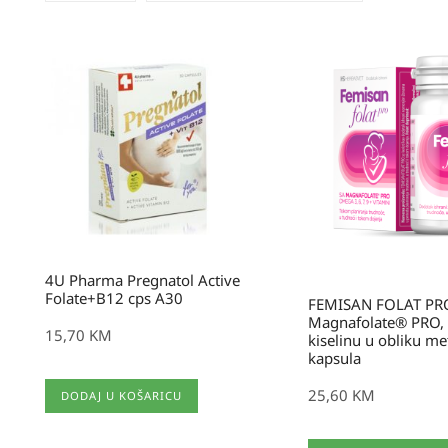
4U Pharma Pregnatol Active
Folate+B12 cps A30
FEMISAN FOLAT PRO
Magnafolate® PRO, 
15,70
KM
kiselinu u obliku met
kapsula
25,60
KM
DODAJ U KOŠARICU