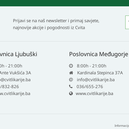
Prijavi se na naš newsletter i primaj savjete,
najnovije akcije i pogodnosti iz Cvita
vnica Ljubuški
Poslovnica Međugorje
0h - 21:00h
8:00h - 21:00h
 Ante Vukšića 3A
Kardinala Stepinca 37A
o@cvitlikarije.ba
info@cvitlikarije.ba
/832-826
036/655-276
cvitlikarije.ba
www.cvitlikarije.ba
Informacij