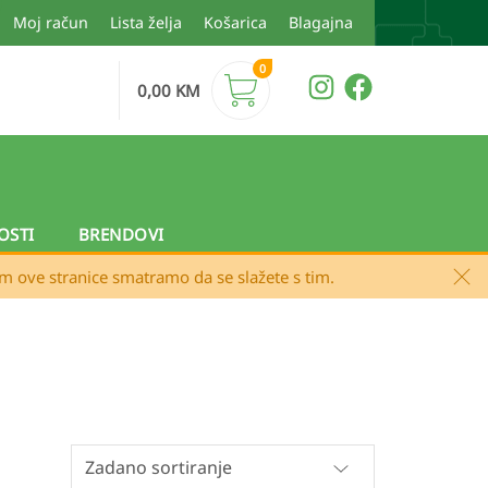
Moj račun
Lista želja
Košarica
Blagajna
0
0,00
KM
OSTI
BRENDOVI
em ove stranice smatramo da se slažete s tim.