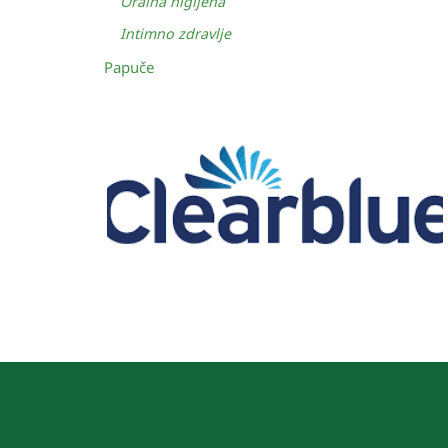
Oralna higijena
Intimno zdravlje
Papuče