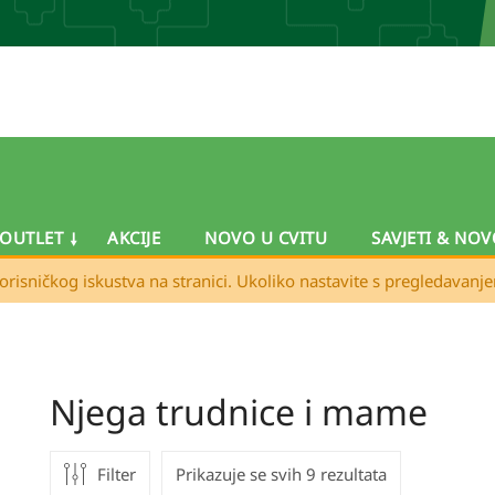
OUTLET
AKCIJE
NOVO U CVITU
SAVJETI & NOV
orisničkog iskustva na stranici. Ukoliko nastavite s pregledavanj
Njega trudnice i mame
Filter
Prikazuje se svih 9 rezultata