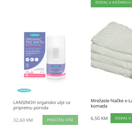
DODAJ U KOŠARICU
Mrežaste hlačke x-L
LANSINOH organsko ulje za
komada
pripremu poroda
6,50
KM
DODAJ U
32,60
KM
PROČITAJ VIŠE