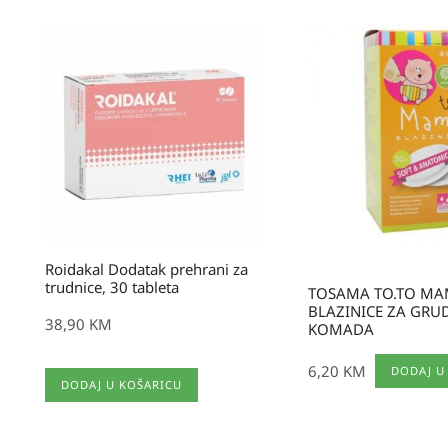
Roidakal Dodatak prehrani za
trudnice, 30 tableta
TOSAMA TO.TO M
BLAZINICE ZA GRUD
38,90
KM
KOMADA
6,20
KM
DODAJ U
DODAJ U KOŠARICU