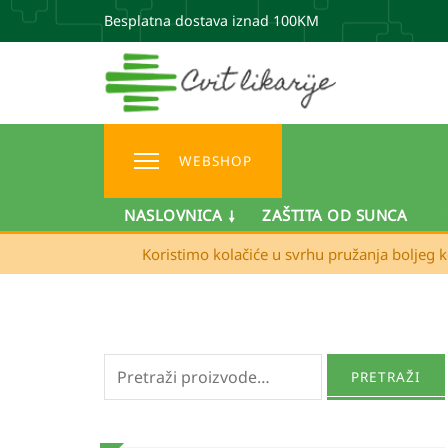
Besplatna dostava iznad 100KM
WEBSHOP
NASLOVNICA
ZAŠTITA OD SUNCA
Koristimo kolačiće u svrhu pružanja boljeg k
Pretraži:
PRETRAŽI