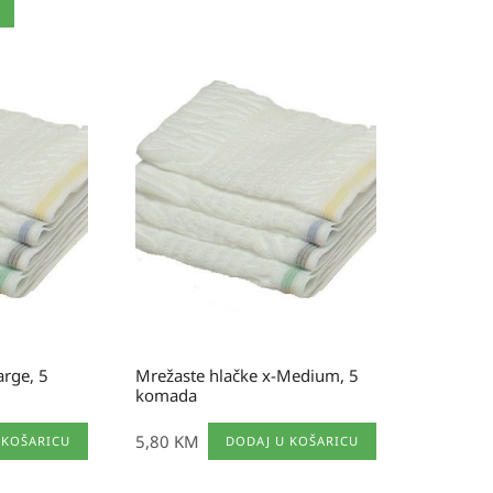
arge, 5
Mrežaste hlačke x-Medium, 5
komada
5,80
KM
 KOŠARICU
DODAJ U KOŠARICU