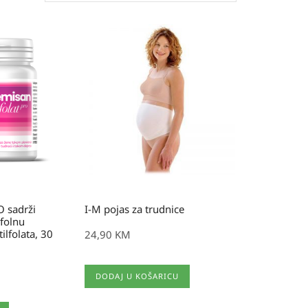
 sadrži
I-M pojas za trudnice
folnu
ilfolata, 30
24,90
KM
DODAJ U KOŠARICU