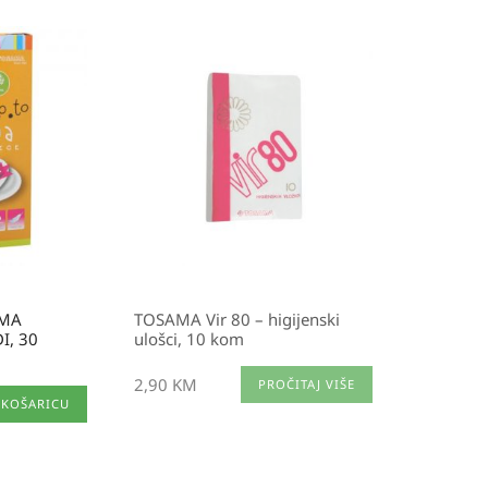
AMA
TOSAMA Vir 80 – higijenski
I, 30
ulošci, 10 kom
2,90
KM
PROČITAJ VIŠE
 KOŠARICU