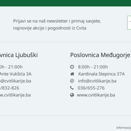
Prijavi se na naš newsletter i primaj savjete,
najnovije akcije i pogodnosti iz Cvita
vnica Ljubuški
Poslovnica Međugorje
0h - 21:00h
8:00h - 21:00h
 Ante Vukšića 3A
Kardinala Stepinca 37A
o@cvitlikarije.ba
info@cvitlikarije.ba
/832-826
036/655-276
cvitlikarije.ba
www.cvitlikarije.ba
Informacij