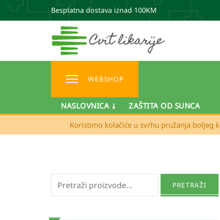
Besplatna dostava iznad 100KM
WEBSHOP
NASLOVNICA
ZAŠTITA OD SUNCA
Koristimo kolačiće u svrhu pružanja boljeg k
Pretraži:
PRETRAŽI