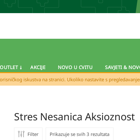
OUTLET
AKCIJE
NOVO U CVITU
SAVJETI & NOV
orisničkog iskustva na stranici. Ukoliko nastavite s pregledavanj
Stres Nesanica Aksioznost
Filter
Prikazuje se svih 3 rezultata