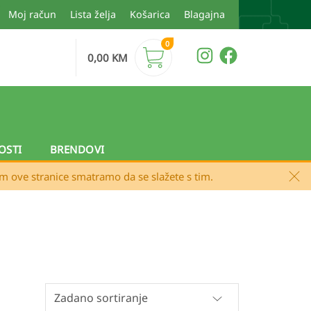
Moj račun
Lista želja
Košarica
Blagajna
0
0,00
KM
OSTI
BRENDOVI
em ove stranice smatramo da se slažete s tim.