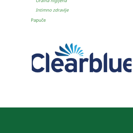
Oralna higijena
Intimno zdravlje
Papuče