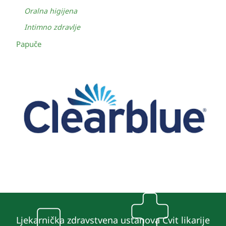
Oralna higijena
Intimno zdravlje
Papuče
Ljekarnička zdravstvena ustanova Cvit likarije