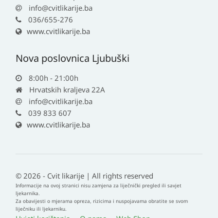
info@cvitlikarije.ba
036/655-276
www.cvitlikarije.ba
Nova poslovnica Ljubuški
8:00h - 21:00h
Hrvatskih kraljeva 22A
info@cvitlikarije.ba
039 833 607
www.cvitlikarije.ba
© 2026 - Cvit likarije | All rights reserved
Informacije na ovoj stranici nisu zamjena za liječnički pregled ili savjet
ljekarnika.
Za obavijesti o mjerama opreza, rizicima i nuspojavama obratite se svom
liječniku ili ljekarniku.