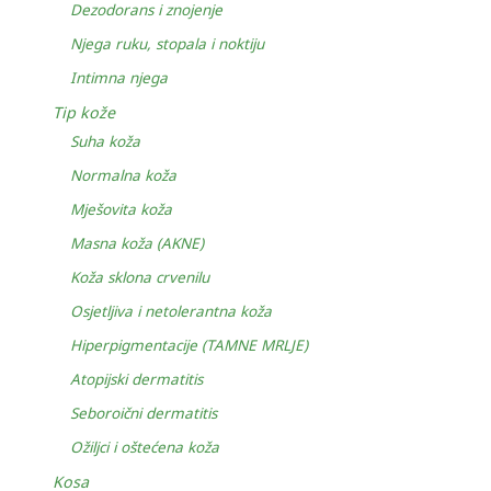
Dezodorans i znojenje
Njega ruku, stopala i noktiju
Intimna njega
Tip kože
Suha koža
Normalna koža
Mješovita koža
Masna koža (AKNE)
Koža sklona crvenilu
Osjetljiva i netolerantna koža
Hiperpigmentacije (TAMNE MRLJE)
Atopijski dermatitis
Seboroični dermatitis
Ožiljci i oštećena koža
Kosa