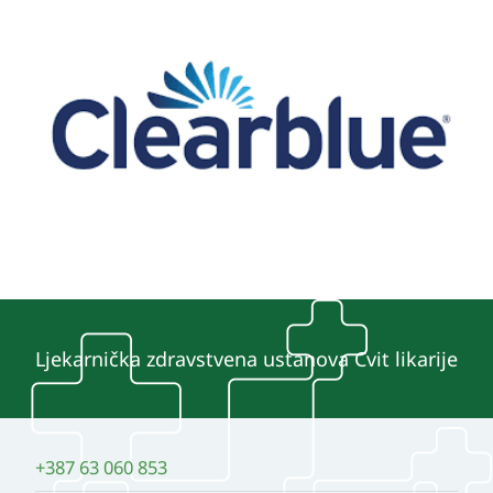
Ljekarnička zdravstvena ustanova Cvit likarije
+387 63 060 853