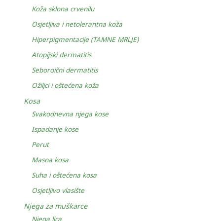
Koža sklona crvenilu
Osjetljiva i netolerantna koža
Hiperpigmentacije (TAMNE MRLJE)
Atopijski dermatitis
Seboroični dermatitis
Ožiljci i oštećena koža
Kosa
Svakodnevna njega kose
Ispadanje kose
Perut
Masna kosa
Suha i oštećena kosa
Osjetljivo vlasište
Njega za muškarce
Njega lica