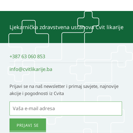
Ljekarnička zdravstvena ustanova Cvit likarije
+387 63 060 853
info@cvitlikarije.ba
Prijavi se na naš newsletter i primaj savjete, najnovije
akcije i pogodnosti iz Cvita