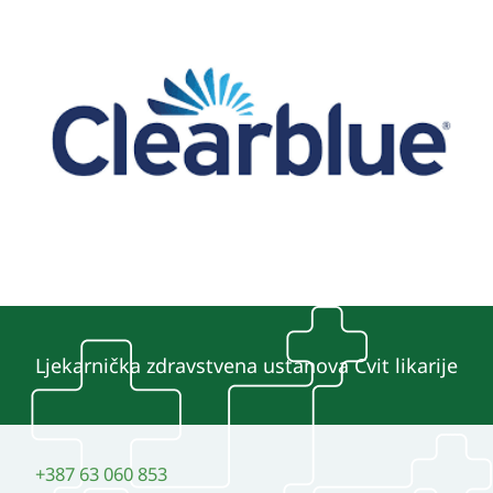
Ljekarnička zdravstvena ustanova Cvit likarije
+387 63 060 853