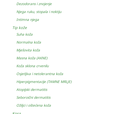
Dezodorans i znojenje
Njega ruku, stopala i noktiju
Intimna njega
Tip kože
Suha koža
Normalna koža
Mješovita koža
Masna koža (AKNE)
Koža sklona crvenilu
Osjetljiva i netolerantna koža
Hiperpigmentacije (TAMNE MRLJE)
Atopijski dermatitis
Seboroični dermatitis
Ožiljci i oštećena koža
Kosa