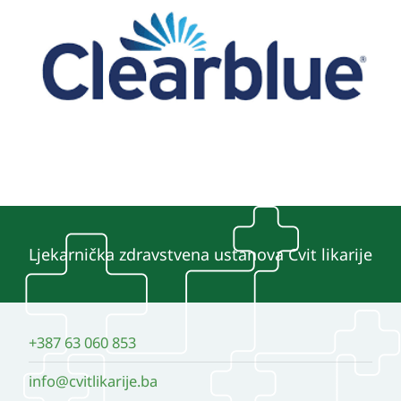
Ljekarnička zdravstvena ustanova Cvit likarije
+387 63 060 853
info@cvitlikarije.ba