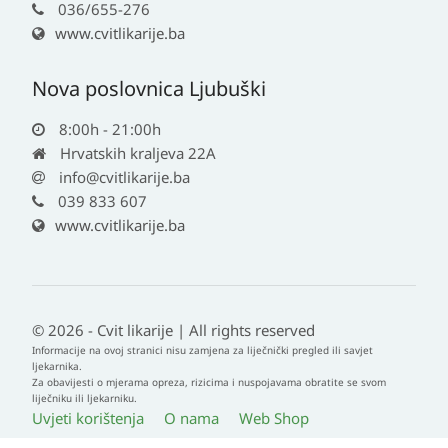
036/655-276
www.cvitlikarije.ba
Nova poslovnica Ljubuški
8:00h - 21:00h
Hrvatskih kraljeva 22A
info@cvitlikarije.ba
039 833 607
www.cvitlikarije.ba
© 2026 - Cvit likarije | All rights reserved
Informacije na ovoj stranici nisu zamjena za liječnički pregled ili savjet
ljekarnika.
Za obavijesti o mjerama opreza, rizicima i nuspojavama obratite se svom
liječniku ili ljekarniku.
Uvjeti korištenja
O nama
Web Shop