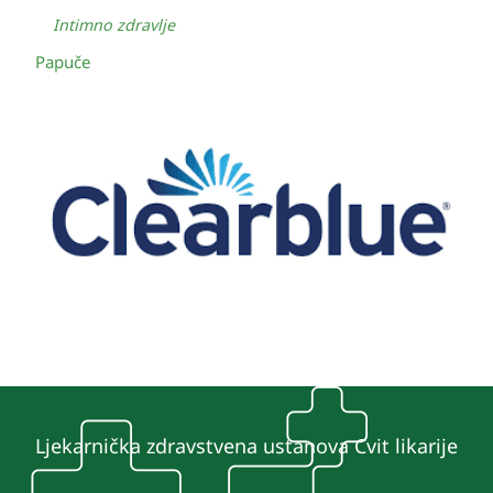
Intimno zdravlje
Papuče
Ljekarnička zdravstvena ustanova Cvit likarije