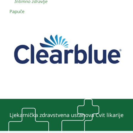
Intimno zdravlje
Papuče
Ljekarnička zdravstvena ustanova Cvit likarije