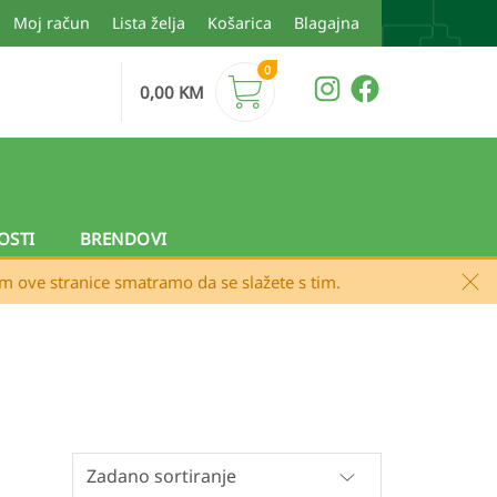
Moj račun
Lista želja
Košarica
Blagajna
0
0,00
KM
OSTI
BRENDOVI
em ove stranice smatramo da se slažete s tim.