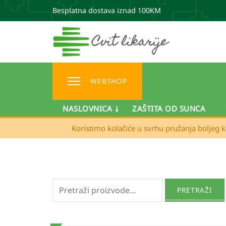
Besplatna dostava iznad 100KM
WEBSHOP
NASLOVNICA
ZAŠTITA OD SUNCA
Koristimo kolačiće u svrhu pružanja boljeg k
Pretraži:
PRETRAŽI