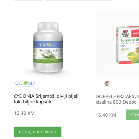
CYDONIA Srijemoš, divlji bijeli
DOPPELHERZ Aktiv 
luk, biljne kapsule
kiselina 800 Depot
12,40
KM
15,40
KM
PRO
DODAJ U KOŠARICU