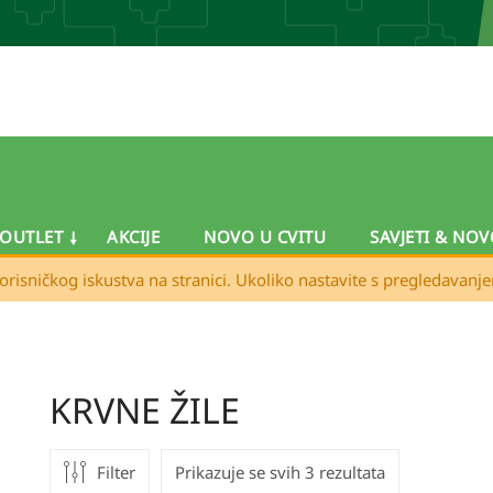
OUTLET
AKCIJE
NOVO U CVITU
SAVJETI & NOV
orisničkog iskustva na stranici. Ukoliko nastavite s pregledavanj
KRVNE ŽILE
Filter
Prikazuje se svih 3 rezultata