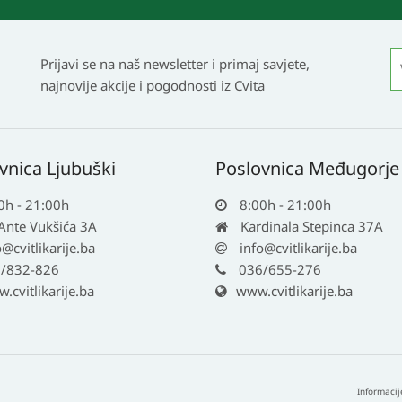
Prijavi se na naš newsletter i primaj savjete,
najnovije akcije i pogodnosti iz Cvita
vnica Ljubuški
Poslovnica Međugorje
0h - 21:00h
8:00h - 21:00h
 Ante Vukšića 3A
Kardinala Stepinca 37A
o@cvitlikarije.ba
info@cvitlikarije.ba
/832-826
036/655-276
cvitlikarije.ba
www.cvitlikarije.ba
Informacij