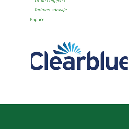
Oralna higijena
Intimno zdravlje
Papuče