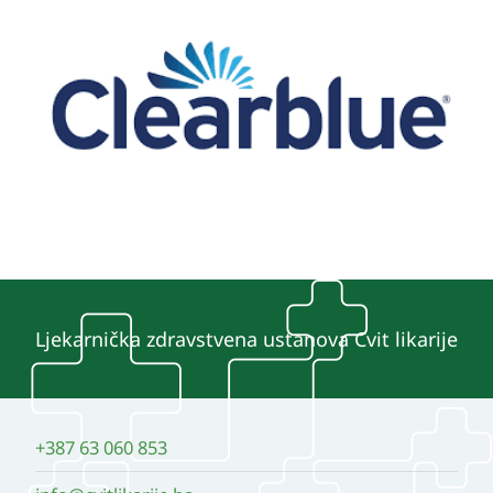
Ljekarnička zdravstvena ustanova Cvit likarije
+387 63 060 853