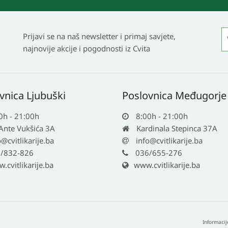
Prijavi se na naš newsletter i primaj savjete,
najnovije akcije i pogodnosti iz Cvita
vnica Ljubuški
Poslovnica Međugorje
0h - 21:00h
8:00h - 21:00h
 Ante Vukšića 3A
Kardinala Stepinca 37A
o@cvitlikarije.ba
info@cvitlikarije.ba
/832-826
036/655-276
cvitlikarije.ba
www.cvitlikarije.ba
Informacij