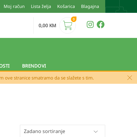
Moj račun
Lista želja
Košarica
Blagajna
0
0,00
KM
OSTI
BRENDOVI
em ove stranice smatramo da se slažete s tim.