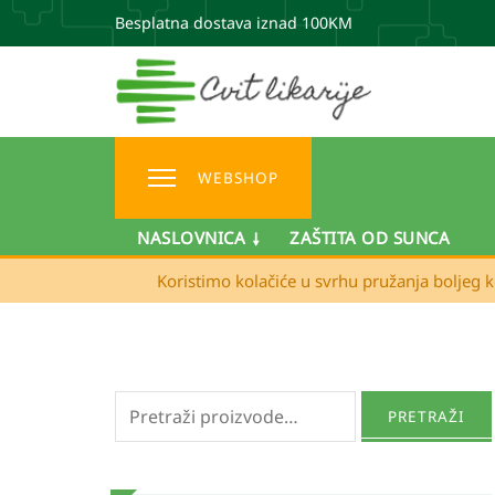
Besplatna dostava iznad 100KM
WEBSHOP
NASLOVNICA
ZAŠTITA OD SUNCA
Koristimo kolačiće u svrhu pružanja boljeg k
Pretraži:
PRETRAŽI