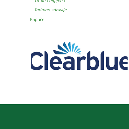
Oralna higijena
Intimno zdravlje
Papuče