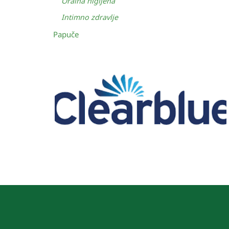
Oralna higijena
Intimno zdravlje
Papuče