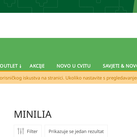
OUTLET
AKCIJE
NOVO U CVITU
SAVJETI & NOV
orisničkog iskustva na stranici. Ukoliko nastavite s pregledavanj
MINILIA
Filter
Prikazuje se jedan rezultat