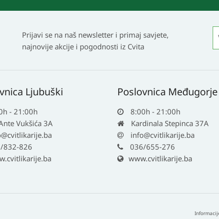
Prijavi se na naš newsletter i primaj savjete,
najnovije akcije i pogodnosti iz Cvita
vnica Ljubuški
Poslovnica Međugorje
0h - 21:00h
8:00h - 21:00h
 Ante Vukšića 3A
Kardinala Stepinca 37A
o@cvitlikarije.ba
info@cvitlikarije.ba
/832-826
036/655-276
cvitlikarije.ba
www.cvitlikarije.ba
Informacij