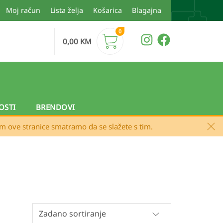
Moj račun
Lista želja
Košarica
Blagajna
0
0,00
KM
OSTI
BRENDOVI
em ove stranice smatramo da se slažete s tim.