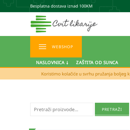
Besplatna dostava iznad 100KM
WEBSHOP
NASLOVNICA
ZAŠTITA OD SUNCA
Koristimo kolačiće u svrhu pružanja boljeg k
Pretraži:
PRETRAŽI