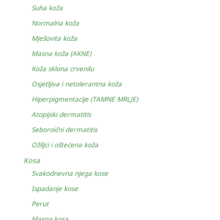
Suha koža
Normalna koža
Mješovita koža
Masna koža (AKNE)
Koža sklona crvenilu
Osjetljiva i netolerantna koža
Hiperpigmentacije (TAMNE MRLJE)
Atopijski dermatitis
Seboroični dermatitis
Ožiljci i oštećena koža
Kosa
Svakodnevna njega kose
Ispadanje kose
Perut
Masna kosa