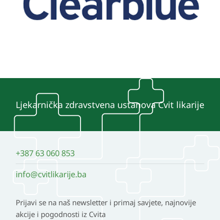
Ljekarnička zdravstvena ustanova Cvit likarije
+387 63 060 853
info@cvitlikarije.ba
Prijavi se na naš newsletter i primaj savjete, najnovije
akcije i pogodnosti iz Cvita