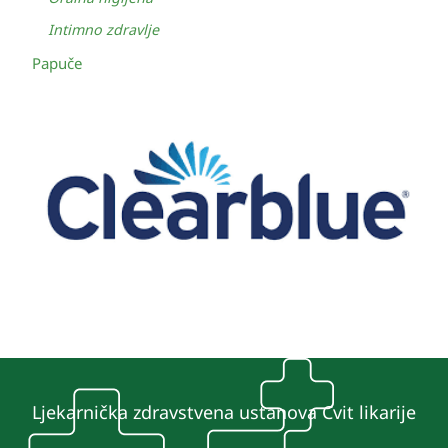
Intimno zdravlje
Papuče
Ljekarnička zdravstvena ustanova Cvit likarije