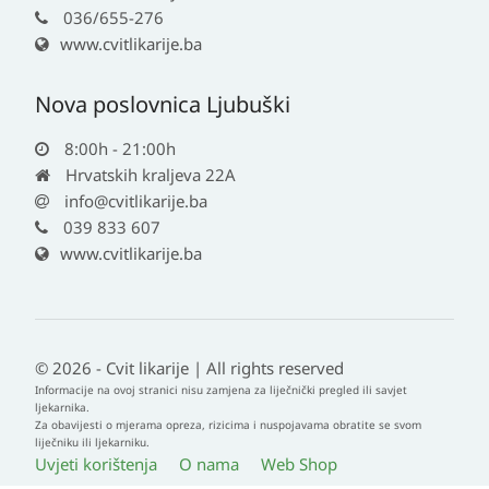
036/655-276
www.cvitlikarije.ba
Nova poslovnica Ljubuški
8:00h - 21:00h
Hrvatskih kraljeva 22A
info@cvitlikarije.ba
039 833 607
www.cvitlikarije.ba
© 2026 - Cvit likarije | All rights reserved
Informacije na ovoj stranici nisu zamjena za liječnički pregled ili savjet
ljekarnika.
Za obavijesti o mjerama opreza, rizicima i nuspojavama obratite se svom
liječniku ili ljekarniku.
Uvjeti korištenja
O nama
Web Shop