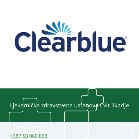
Ljekarnička zdravstvena ustanova Cvit likarije
+387 63 060 853