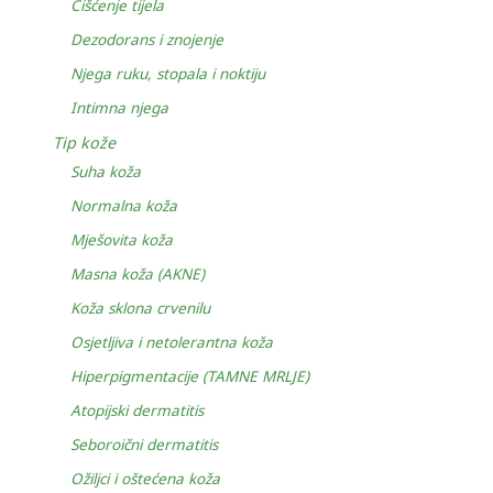
Čišćenje tijela
Dezodorans i znojenje
Njega ruku, stopala i noktiju
Intimna njega
Tip kože
Suha koža
Normalna koža
Mješovita koža
Masna koža (AKNE)
Koža sklona crvenilu
Osjetljiva i netolerantna koža
Hiperpigmentacije (TAMNE MRLJE)
Atopijski dermatitis
Seboroični dermatitis
Ožiljci i oštećena koža