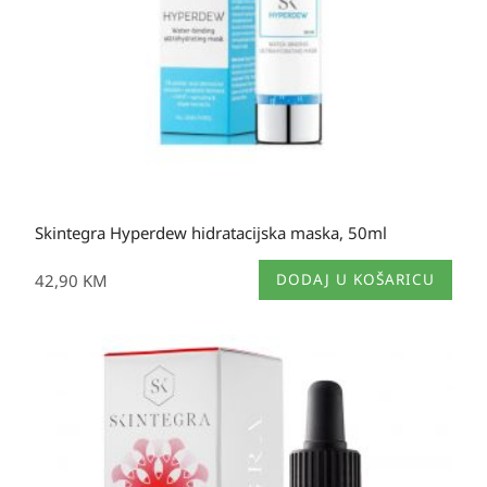
Skintegra Hyperdew hidratacijska maska, 50ml
42,90
KM
DODAJ U KOŠARICU