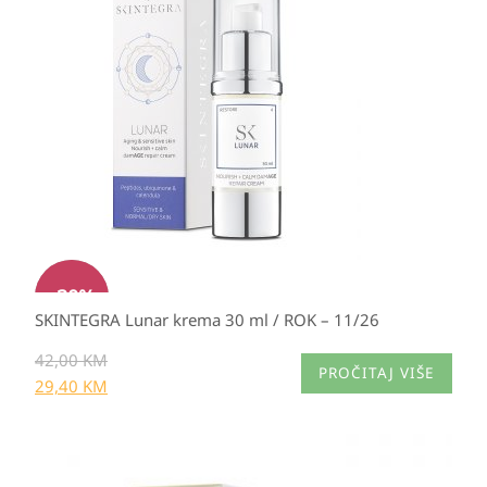
bila
je:
je:
29,40 KM.
42,00 KM.
-
30
%
SKINTEGRA Lunar krema 30 ml / ROK – 11/26
42,00
KM
PROČITAJ VIŠE
29,40
KM