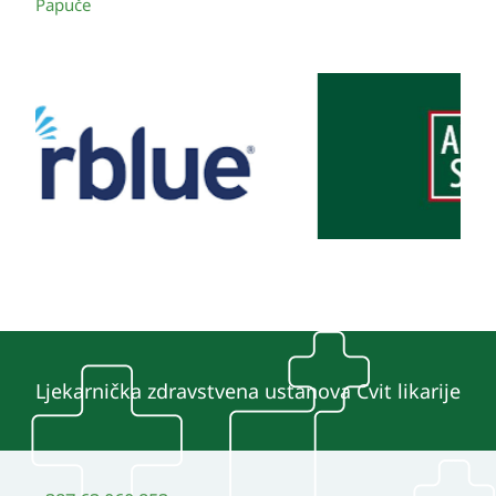
Papuče
Ljekarnička zdravstvena ustanova Cvit likarije