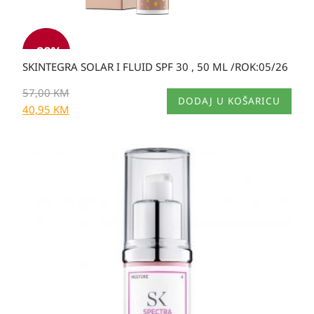
-
28
%
SKINTEGRA SOLAR I FLUID SPF 30 , 50 ML /ROK:05/26
57,00
KM
DODAJ U KOŠARICU
40,95
KM