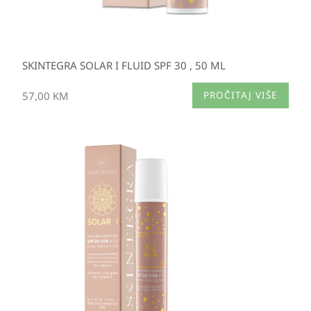
SKINTEGRA SOLAR I FLUID SPF 30 , 50 ML
57,00
KM
PROČITAJ VIŠE
Izvorna
Trenutna
cijena
cijena
bila
je:
je:
40,95 KM.
57,00 KM.