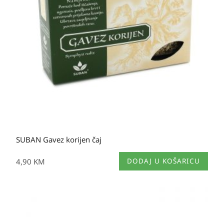
SUBAN Gavez korijen čaj
4,90
KM
DODAJ U KOŠARICU