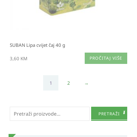
SUBAN Lipa cvijet čaj 40 g
3,60
KM
PROČITAJ VIŠE
1
2
→
Pretraži:
PRETRAŽI