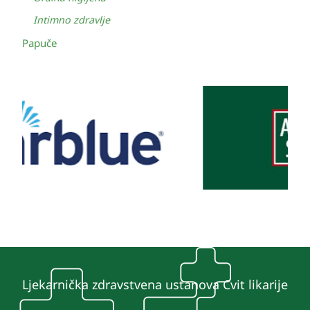
Intimno zdravlje
Papuče
Ljekarnička zdravstvena ustanova Cvit likarije