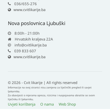
036/655-276
www.cvitlikarije.ba
Nova poslovnica Ljubuški
8:00h - 21:00h
Hrvatskih kraljeva 22A
info@cvitlikarije.ba
039 833 607
www.cvitlikarije.ba
© 2026 - Cvit likarije | All rights reserved
Informacije na ovoj stranici nisu zamjena za liječnički pregled ili savjet
ljekarnika.
Za obavijesti o mjerama opreza, rizicima i nuspojavama obratite se svom
liječniku ili ljekarniku.
Uvjeti korištenja
O nama
Web Shop