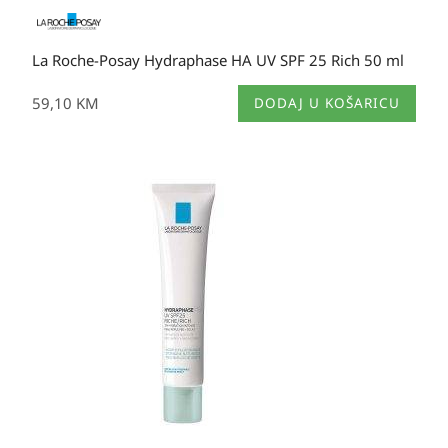
La Roche-Posay Hydraphase HA UV SPF 25 Rich 50 ml
59,10
KM
DODAJ U KOŠARICU
Izvorna
Trenutna
cijena
cijena
bila
je:
je:
29,50 KM.
54,70 KM.