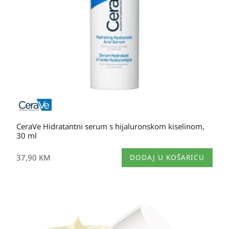
CeraVe Hidratantni serum s hijaluronskom kiselinom,
30 ml
37,90
KM
DODAJ U KOŠARICU