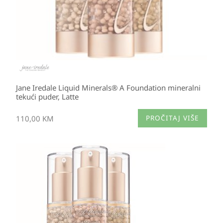
Jane Iredale Liquid Minerals® A Foundation mineralni
tekući puder, Latte
110,00
KM
PROČITAJ VIŠE
Izvorna
Trenutna
cijena
cijena
bila
je:
je:
77,00 KM.
110,00 KM.