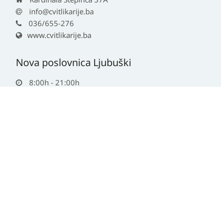
info@cvitlikarije.ba
036/655-276
www.cvitlikarije.ba
Nova poslovnica Ljubuški
8:00h - 21:00h
Hrvatskih kraljeva 22A
info@cvitlikarije.ba
039 833 607
www.cvitlikarije.ba
© 2026 - Cvit likarije | All rights reserved
Informacije na ovoj stranici nisu zamjena za liječnički pregled ili savjet
ljekarnika.
Za obavijesti o mjerama opreza, rizicima i nuspojavama obratite se svom
liječniku ili ljekarniku.