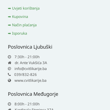
Uvjeti korištenja
Kupovina
Način plaćanja
Isporuka
Poslovnica Ljubuški
7:30h - 21:00h
dr. Ante Vukšića 3A
info@cvitlikarije.ba
039/832-826
www.cvitlikarije.ba
Poslovnica Međugorje
8:00h - 21:00h
Kardinala Stepinca 37A