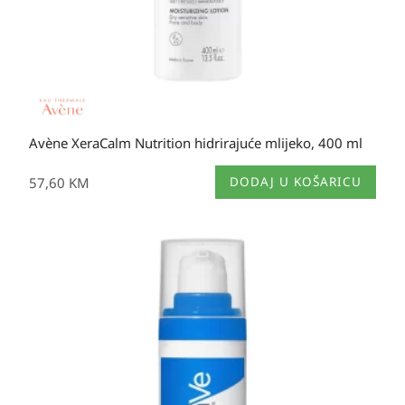
Avène XeraCalm Nutrition hidrirajuće mlijeko, 400 ml
57,60
KM
DODAJ U KOŠARICU