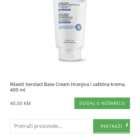
Rilastil Xerolact Base Cream Hranjiva i zaštitna krema,
400 ml
40,00
KM
DODAJ U KOŠARICU
Pretraži:
PRETRAŽI