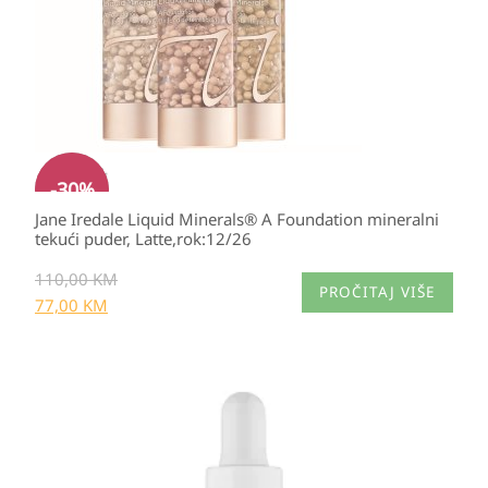
-
30
%
Jane Iredale Liquid Minerals® A Foundation mineralni
tekući puder, Latte,rok:12/26
110,00
KM
PROČITAJ VIŠE
77,00
KM