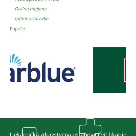
Oralna higijena
Intimno zdravlje
Papuče
Ljekarnička zdravstvena ustanova Cvit likarije