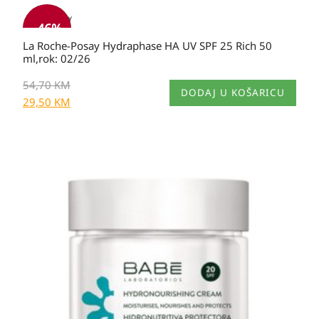
-
46
%
La Roche-Posay Hydraphase HA UV SPF 25 Rich 50
ml,rok: 02/26
54,70
KM
DODAJ U KOŠARICU
29,50
KM