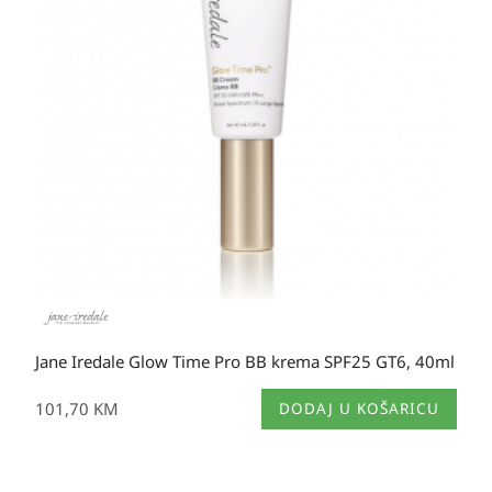
Jane Iredale Glow Time Pro BB krema SPF25 GT6, 40ml
101,70
KM
DODAJ U KOŠARICU