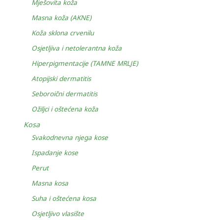
Mješovita koža
Masna koža (AKNE)
Koža sklona crvenilu
Osjetljiva i netolerantna koža
Hiperpigmentacije (TAMNE MRLJE)
Atopijski dermatitis
Seboroični dermatitis
Ožiljci i oštećena koža
Kosa
Svakodnevna njega kose
Ispadanje kose
Perut
Masna kosa
Suha i oštećena kosa
Osjetljivo vlasište