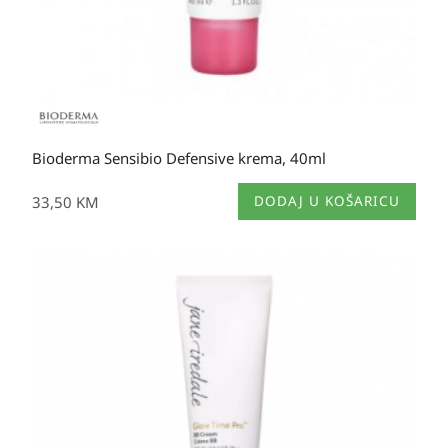
Bioderma Sensibio Defensive krema, 40ml
33,50
KM
DODAJ U KOŠARICU