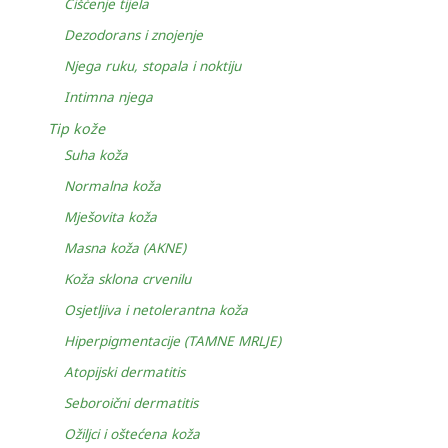
Čišćenje tijela
Dezodorans i znojenje
Njega ruku, stopala i noktiju
Intimna njega
Tip kože
Suha koža
Normalna koža
Mješovita koža
Masna koža (AKNE)
Koža sklona crvenilu
Osjetljiva i netolerantna koža
Hiperpigmentacije (TAMNE MRLJE)
Atopijski dermatitis
Seboroični dermatitis
Ožiljci i oštećena koža