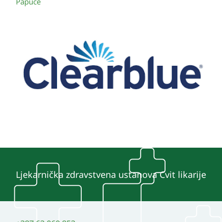
Papuče
Ljekarnička zdravstvena ustanova Cvit likarije