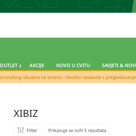
OUTLET
AKCIJE
NOVO U CVITU
SAVJETI & NOV
orisničkog iskustva na stranici. Ukoliko nastavite s pregledavanj
XIBIZ
Filter
Prikazuje se svih 5 rezultata