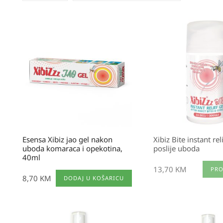
Esensa Xibiz jao gel nakon
Xibiz Bite instant rel
uboda komaraca i opekotina,
poslije uboda
40ml
13,70
KM
PRO
8,70
KM
DODAJ U KOŠARICU