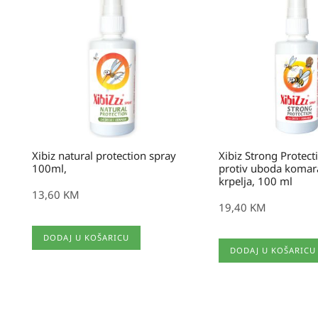
Xibiz natural protection spray
Xibiz Strong Protect
100ml,
protiv uboda komara
krpelja, 100 ml
13,60
KM
19,40
KM
DODAJ U KOŠARICU
DODAJ U KOŠARICU