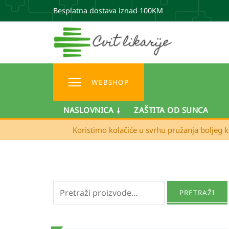
Besplatna dostava iznad 100KM
WEBSHOP
NASLOVNICA
ZAŠTITA OD SUNCA
Koristimo kolačiće u svrhu pružanja boljeg k
Pretraži:
PRETRAŽI