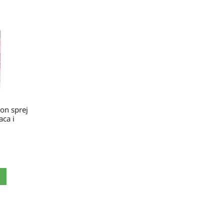
ion sprej
ca i