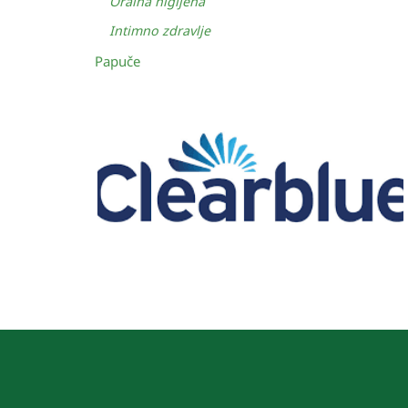
Oralna higijena
Intimno zdravlje
Papuče