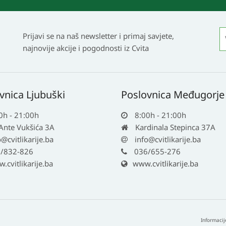
Prijavi se na naš newsletter i primaj savjete,
najnovije akcije i pogodnosti iz Cvita
vnica Ljubuški
Poslovnica Međugorje
0h - 21:00h
8:00h - 21:00h
 Ante Vukšića 3A
Kardinala Stepinca 37A
o@cvitlikarije.ba
info@cvitlikarije.ba
/832-826
036/655-276
cvitlikarije.ba
www.cvitlikarije.ba
Informacij