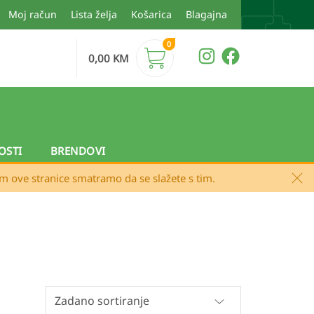
Moj račun
Lista želja
Košarica
Blagajna
0
0,00
KM
OSTI
BRENDOVI
em ove stranice smatramo da se slažete s tim.