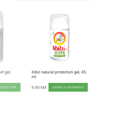
ief gel,
Xibiz natural protection gel, 45
ml
9,90
KM
ČITAJ VIŠE
DODAJ U KOŠARICU