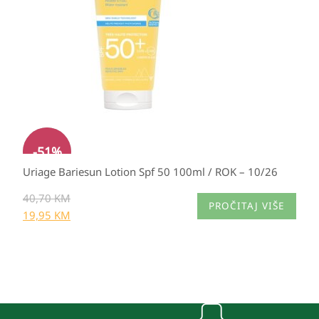
40,70 KM.
-
51
%
Uriage Bariesun Lotion Spf 50 100ml / ROK – 10/26
40,70
KM
PROČITAJ VIŠE
19,95
KM