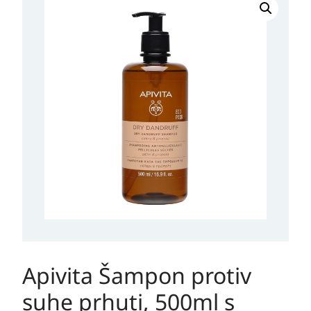
Šampon
protiv
suhe
prhuti,
500ml
s
pumpidom
količina
Apivita Šampon protiv
suhe prhuti, 500ml s