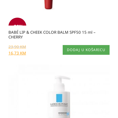
-30%
BABÉ LIP & CHEEK COLOR BALM SPF50 15 ml –
CHERRY
23,90
KM
DODAJ U KOŠARICU
16,73
KM