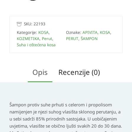
SKU:
22193
Kategorije:
KOSA
,
Oznake:
APIVITA
,
KOSA
,
KOZMETIKA
,
Perut
,
PERUT
,
ŠAMPON
Suha i oštećena kosa
Opis
Recenzije (0)
Šampon protiv suhe prhuti s celerom i propolisom
namijenjen je njezi suhog vlasišta sklonog perutanju, a
u sebi sadrži 85% prirodnih sastojaka. U uobičajenim
uvjetima, vlasište se obično ljušti svakih 20 do 30 dana.