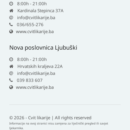
8:00h - 21:00h
Kardinala Stepinca 37A
info@cvitlikarije.ba
036/655-276
www.cvitlikarije.ba
Nova poslovnica Ljubuški
8:00h - 21:00h
Hrvatskih kraljeva 22A
info@cvitlikarije.ba
039 833 607
www.cvitlikarije.ba
© 2026 - Cvit likarije | All rights reserved
Informacije na ovoj stranici nisu zamjena za liječnički pregled ili savjet
ljekarnika.