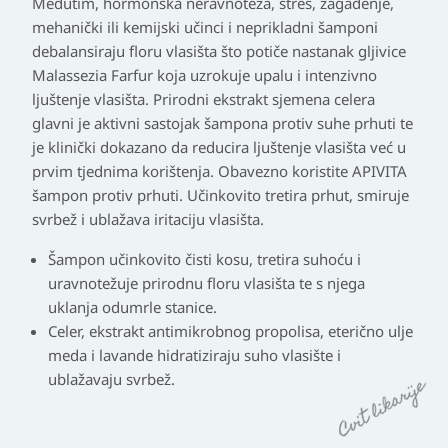
Međutim, hormonska neravnoteža, stres, zagađenje,
mehanički ili kemijski učinci i neprikladni šamponi
debalansiraju floru vlasišta što potiče nastanak gljivice
Malassezia Farfur koja uzrokuje upalu i intenzivno
ljuštenje vlasišta. Prirodni ekstrakt sjemena celera
glavni je aktivni sastojak šampona protiv suhe prhuti te
je klinički dokazano da reducira ljuštenje vlasišta već u
prvim tjednima korištenja. Obavezno koristite APIVITA
šampon protiv prhuti. Učinkovito tretira prhut, smiruje
svrbež i ublažava iritaciju vlasišta.
Šampon učinkovito čisti kosu, tretira suhoću i
uravnotežuje prirodnu floru vlasišta te s njega
uklanja odumrle stanice.
Celer, ekstrakt antimikrobnog propolisa, eterično ulje
meda i lavande hidratiziraju suho vlasište i
ublažavaju svrbež.