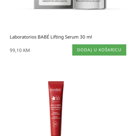
Laboratorios BABÉ Lifting Serum 30 ml
99,10
KM
DODAJ U KOŠARICU
Izvorna
Trenutna
cijena
cijena
bila
je:
je:
23,90 KM.
23,90 KM.