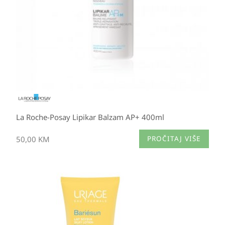
La Roche-Posay Lipikar Balzam AP+ 400ml
50,00
KM
PROČITAJ VIŠE
Izvorna
Trenutna
cijena
cijena
bila
je:
je:
19,95 KM.