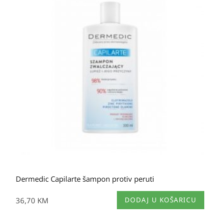
Dermedic Capilarte šampon protiv peruti
36,70
KM
DODAJ U KOŠARICU