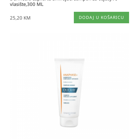
vlasište,300 ML
25,20
KM
DODAJ U KOŠARICU