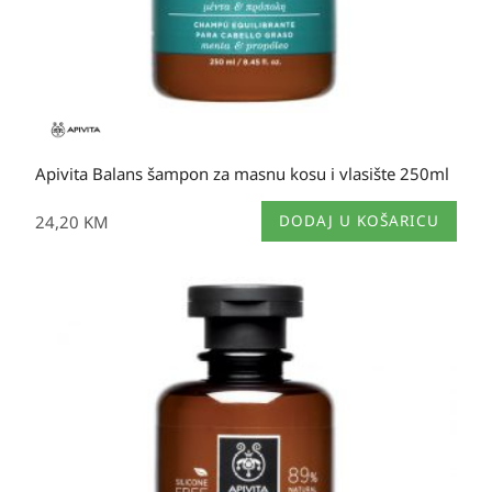
Apivita Balans šampon za masnu kosu i vlasište 250ml
24,20
KM
DODAJ U KOŠARICU