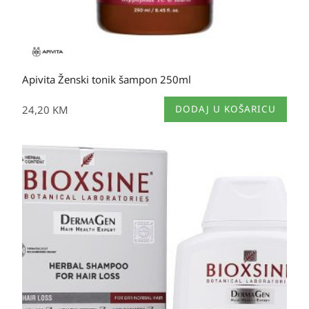
Apivita Ženski tonik šampon 250ml
24,20
KM
DODAJ U KOŠARICU