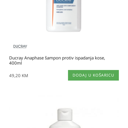
Ducray Anaphase šampon protiv ispadanja kose,
400ml
49,20
KM
DODAJ U KOŠARICU