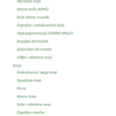
Mješovita koža
Masna koža (AKNE)
Koža sklona crvenilu
Osjetljiva i netolerantna koža
Hiperpigmentacije (TAMNE MRLJE)
Atopijski dermatitis
Seboroični dermatitis
Ožiljci i oštećena koža
Kosa
Svakodnevna njega kose
Ispadanje kose
Perut
Masna kosa
Suha i oštećena kosa
Osjetljivo vlasište