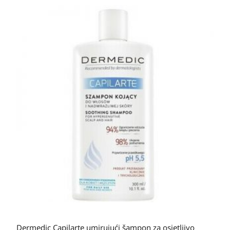
Dermedic Capilarte umirujući šampon za osjetljivo