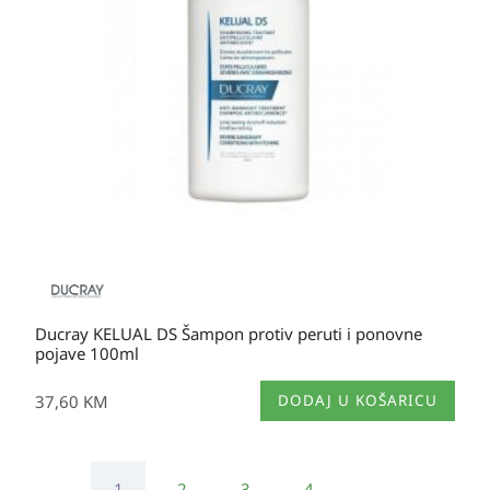
Ducray KELUAL DS Šampon protiv peruti i ponovne
pojave 100ml
37,60
KM
DODAJ U KOŠARICU
1
2
3
4
→