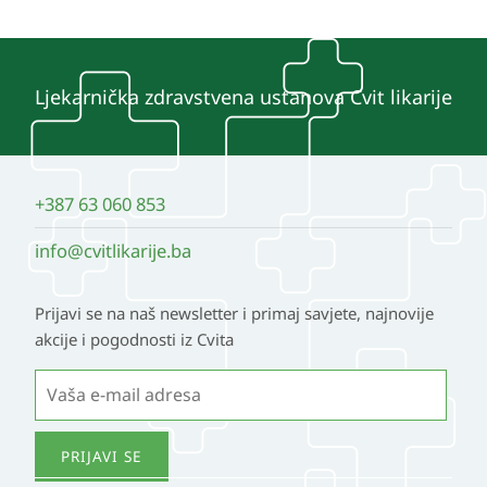
Ljekarnička zdravstvena ustanova Cvit likarije
+387 63 060 853
info@cvitlikarije.ba
Prijavi se na naš newsletter i primaj savjete, najnovije
akcije i pogodnosti iz Cvita