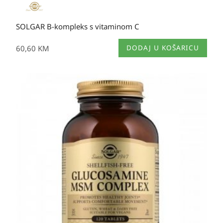
SOLGAR B-kompleks s vitaminom C
60,60
KM
DODAJ U KOŠARICU