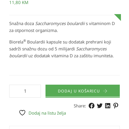
11,80
KM
Snažna doza
Saccharomyces boulardii
s vitaminom D
za otpornost organizma.
®
Biorela
Boulardii kapsule su dodatak prehrani koji
sadrži snažnu dozu od 5 milijardi
Saccharomyces
boulardii
uz dodatak vitamina D za zaštitu imuniteta.
DODAJ U KOŠARICU
Share:
Dodaj na listu želja