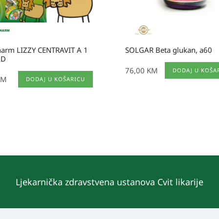
harm LIZZY CENTRAVIT A 1
SOLGAR Beta glukan, a60
AD
76,00
KM
DODAJ U KOŠA
KM
DODAJ U KOŠARICU
Ljekarnička zdravstvena ustanova Cvit likarije