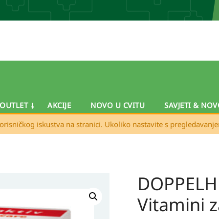
OUTLET
AKCIJE
NOVO U CVITU
SAVJETI & NOV
orisničkog iskustva na stranici. Ukoliko nastavite s pregledavanj
DOPPELHE
DOPPELHERZ
Aktiv
Vitamini z
Vitamini