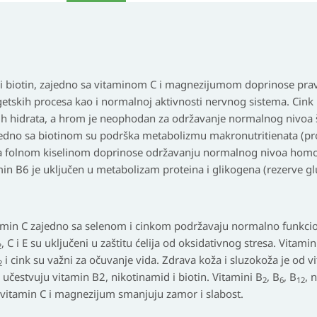
 i biotin, zajedno sa vitaminom C i magnezijumom doprinose pra
etskih procesa kao i normalnoj aktivnosti nervnog sistema. Cin
h hidrata, a hrom je neophodan za održavanje normalnog nivoa š
edno sa biotinom su podrška metabolizmu makronutritienata (pro
 sa folnom kiselinom doprinose održavanju normalnog nivoa homoc
in B6 je uključen u metabolizam proteina i glikogena (rezerve gl
vitamin C zajedno sa selenom i cinkom podržavaju normalno funkc
, C i E su uključeni u zaštitu ćelija od oksidativnog stresa. Vita
2
i cink su važni za očuvanje vida. Zdrava koža i sluzokoža je od v
2
 učestvuju vitamin B2, nikotinamid i biotin. Vitamini B
, B
, B
, 
2
6
12
, vitamin C i magnezijum smanjuju zamor i slabost.