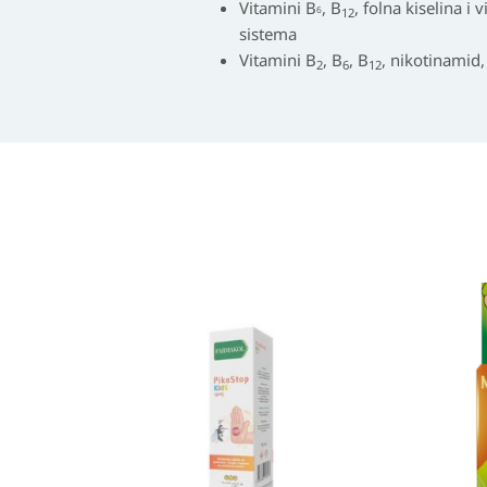
Vitamini B
, B
, folna kiselina 
6
12
sistema
Vitamini B
, B
, B
, nikotinamid,
2
6
12