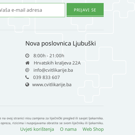
Nova poslovnica Ljubuški
8:00h - 21:00h
Hrvatskih kraljeva 22A
info@cvitlikarije.ba
039 833 607
www.cvitlikarije.ba
e na ovoj stranici nisu zamjena za liječnički pregled ili savjet ljekarnika.
opreza, rizicima i nuspojavama obratite se svom liječniku ili ljekarniku.
Uvjeti korištenja
O nama
Web Shop