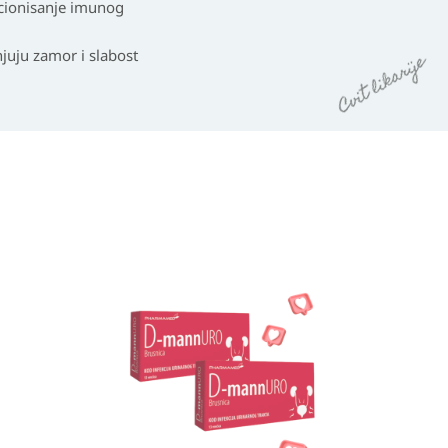
kcionisanje imunog
njuju zamor i slabost