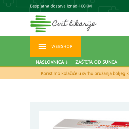
Besplatna dostava iznad 100KM
WEBSHOP
NASLOVNICA
ZAŠTITA OD SUNCA
Koristimo kolačiće u svrhu pružanja boljeg k