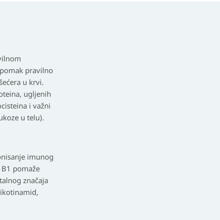
vilnom
k pomak pravilno
ećera u krvi.
teina, ugljenih
isteina i važni
ukoze u telu).
ionisanje imunog
min B1 pomaže
italnog značaja
nikotinamid,