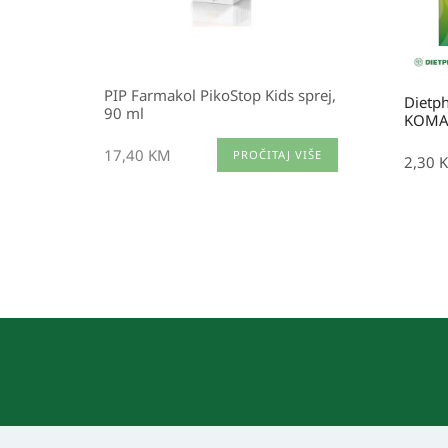
PIP Farmakol PikoStop Kids sprej,
Dietp
90 ml
KOM
17,40
KM
PROČITAJ VIŠE
2,30