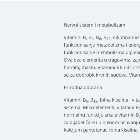
Nervni sistem i metabolizam
Vitamini B, B
, B
, B
, nikotinamid
2
6
12
funkcionisanju metabolizma i energ
funkcionisanje metabolizma ugljeni
Ova dva elementa u tragovima, zaj
hidrata, masti). Vitamini B6 i B12
su za dobrobit krvnih sudova. Vitam
Prirodna odbrana
Vitamini B
, B
, folna kiselina i 
6
12
sistema. Mikroelementi, vitamini B
normalnu funkciju srca a vitamin B
za dijabetičare i u njenom očuvanju
kalcijum pantotenat, folna kiselina