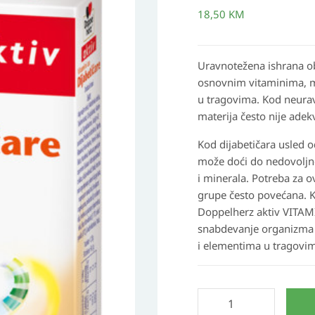
za
18,50
KM
Dijabetičare
količina
Uravnotežena ishrana 
osnovnim vitaminima, m
u tragovima. Kod neurav
materija često nije adek
Kod dijabetičara usled 
može doći do nedovoljn
i minerala. Potreba za o
grupe često povećana. K
Doppelherz aktiv VITA
snabdevanje organizma
i elementima u tragovi