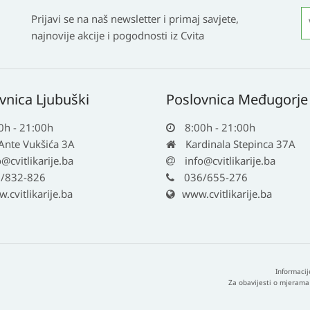
Prijavi se na naš newsletter i primaj savjete,
najnovije akcije i pogodnosti iz Cvita
vnica Ljubuški
Poslovnica Međugorje
0h - 21:00h
8:00h - 21:00h
 Ante Vukšića 3A
Kardinala Stepinca 37A
o@cvitlikarije.ba
info@cvitlikarije.ba
/832-826
036/655-276
cvitlikarije.ba
www.cvitlikarije.ba
Informacij
Za obavijesti o mjerama 