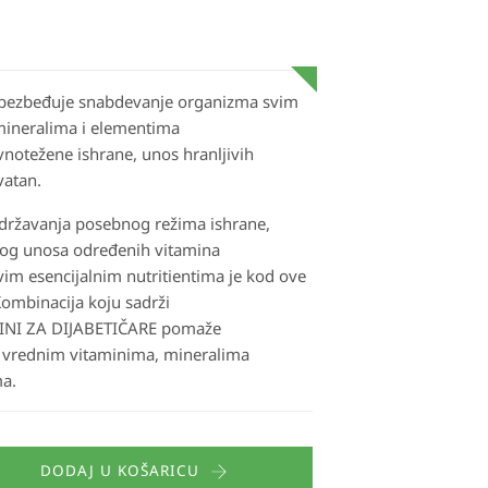
obezbeđuje snabdevanje organizma svim
ineralima i elementima
notežene ishrane, unos hranljivih
vatan.
održavanja posebnog režima ishrane,
og unosa određenih vitamina
vim esencijalnim nutritientima je kod ove
ombinacija koju sadrži
MINI ZA DIJABETIČARE pomaže
 vrednim vitaminima, mineralima
ma.
DODAJ U KOŠARICU