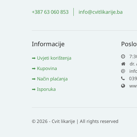
+387 63 060 853
info@cvitlikarije.ba
Informacije
Poslo
7:3
Uvjeti korištenja
dr.
Kupovina
inf
039
Način plaćanja
www.
Isporuka
© 2026 - Cvit likarije | All rights reserved