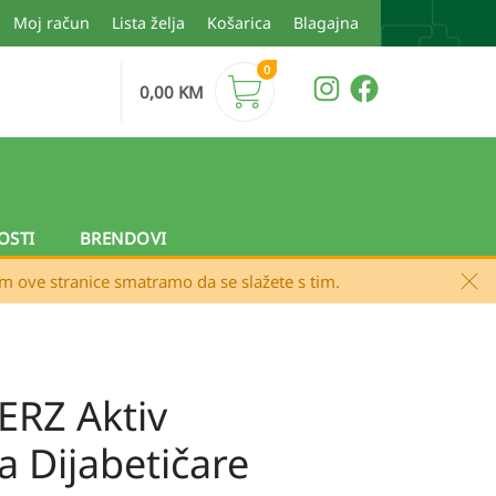
Moj račun
Lista želja
Košarica
Blagajna
0
0,00
KM
OSTI
BRENDOVI
em ove stranice smatramo da se slažete s tim.
RZ Aktiv
a Dijabetičare