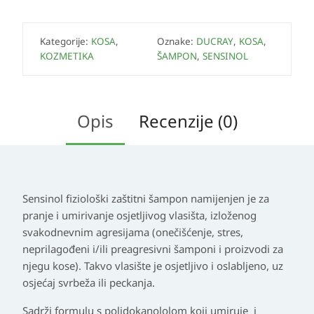
Kategorije:
KOSA
,
Oznake:
DUCRAY
,
KOSA
,
KOZMETIKA
ŠAMPON
,
SENSINOL
Opis
Recenzije (0)
Sensinol fiziološki zaštitni šampon namijenjen je
za
pranje i umirivanje osjetljivog vlasišta
, izloženog
svakodnevnim agresijama (onečišćenje, stres,
neprilagođeni i/ili preagresivni šamponi i proizvodi za
njegu kose). Takvo vlasište je osjetljivo i oslabljeno, uz
osjećaj svrbeža ili peckanja.
Sadrži
formulu s polidokanololom
koji umiruje i