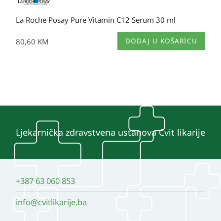
La Roche Posay Pure Vitamin C12 Serum 30 ml
80,60
KM
DODAJ U KOŠARICU
Ljekarnička zdravstvena ustanova Cvit likarije
+387 63 060 853
info@cvitlikarije.ba