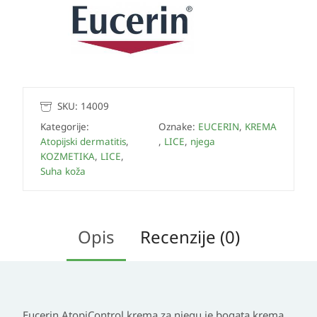
SKU:
14009
Kategorije:
Oznake:
EUCERIN
,
KREMA
Atopijski dermatitis
,
,
LICE
,
njega
KOZMETIKA
,
LICE
,
Suha koža
Opis
Recenzije (0)
Eucerin AtopiControl krema za njegu je bogata krema