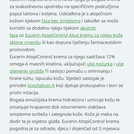
za svakodnevnu upotrebu na specifičnim područjima
poput laktova i koljena. Usklađena je s atopičnom
kožom tijekom
faza bez simptoma
i također se može
koristiti za dodatnu njegu tijekom
akutnih
faza
uz
Eucerin AtopiControl Akut kremu za njegu kože
sklone crvenilu
ili kao dopuna liječenju farmaceutskim
proizvodom.
Eucerin AtopiControl krema za njegu sadržava 12%
omega-6 masnih kiselina, uključujući
ulje noćurka
i
ulje
sjemenki grožđa
Ti sastojci pomažu u smirivanju i
hrane suhu, ispucalu kožu. Sljedeći sastojak je
prirodni
licochalcon A
koji djeluje protuupalno i bori se
protiv iritacija.
Bogata emulzijska krema hidratizira i umiruje kožu te
smanjuje hrapavost dok istovremeno olakšava
simptome svrbeža i zategnute kože. Koža je meka na
dodir te je osjetno glađa. Eucerin AtopiControl krema
pogodna je za odrasle, djecu i dojenčad od 3 mjeseca