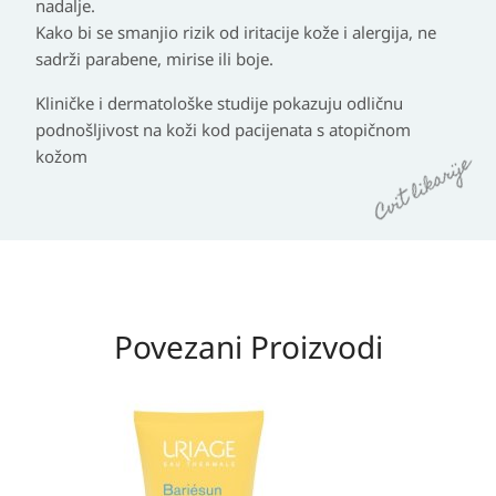
nadalje.
Kako bi se smanjio rizik od iritacije kože i alergija, ne
sadrži parabene, mirise ili boje.
Kliničke i dermatološke studije pokazuju odličnu
podnošljivost na koži kod pacijenata s atopičnom
kožom
Povezani Proizvodi
Izvorna
Trenutna
cijena
cijena
bila
je:
je:
19,95 KM.