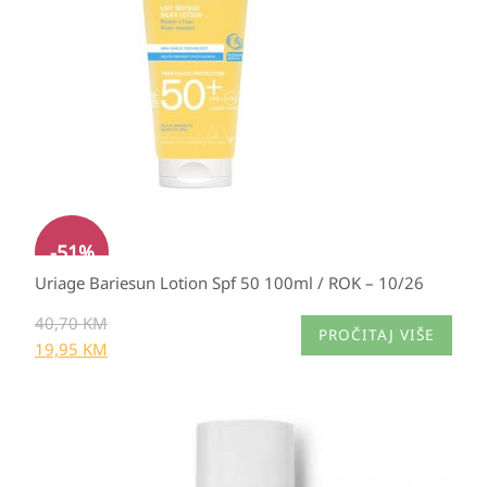
40,70 KM.
-
51
%
Uriage Bariesun Lotion Spf 50 100ml / ROK – 10/26
40,70
KM
PROČITAJ VIŠE
19,95
KM