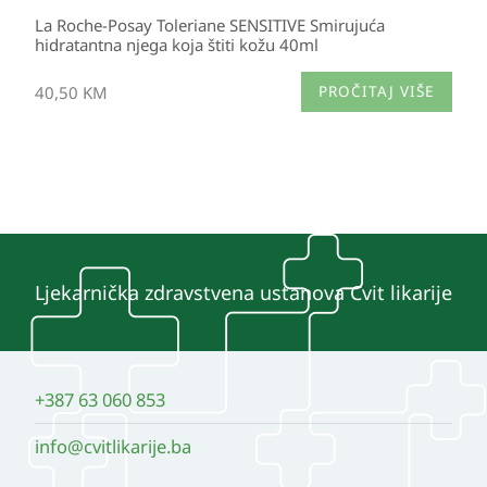
La Roche-Posay Toleriane SENSITIVE Smirujuća
hidratantna njega koja štiti kožu 40ml
40,50
KM
PROČITAJ VIŠE
Ljekarnička zdravstvena ustanova Cvit likarije
+387 63 060 853
info@cvitlikarije.ba