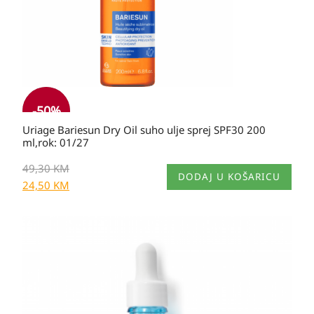
-
50
%
Uriage Bariesun Dry Oil suho ulje sprej SPF30 200
ml,rok: 01/27
49,30
KM
DODAJ U KOŠARICU
24,50
KM