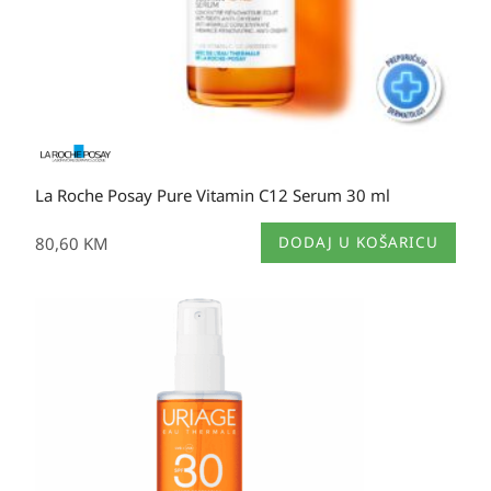
La Roche Posay Pure Vitamin C12 Serum 30 ml
80,60
KM
DODAJ U KOŠARICU
Izvorna
Trenutna
cijena
cijena
bila
je:
je:
24,50 KM.
49,30 KM.