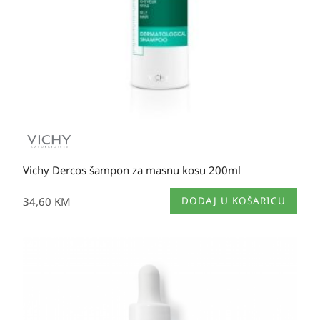
Vichy Dercos šampon za masnu kosu 200ml
34,60
KM
DODAJ U KOŠARICU