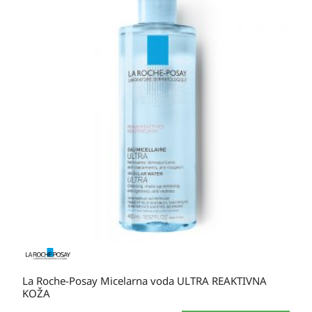
cijena:
od
20,80 KM
do
36,60 KM
La Roche-Posay Micelarna voda ULTRA REAKTIVNA
KOŽA
Ovaj