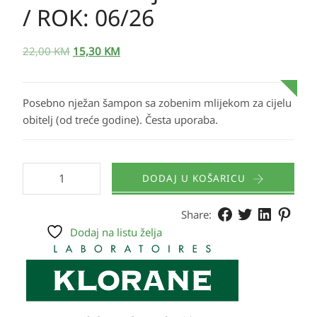
/ ROK: 06/26
22,00
KM
15,30
KM
Posebno nježan šampon sa zobenim mlijekom za cijelu
obitelj (od treće godine). Česta uporaba.
DODAJ U KOŠARICU
Share:
Dodaj na listu želja