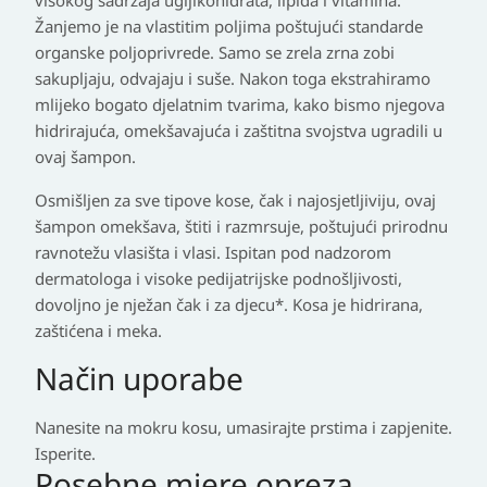
Žanjemo je na vlastitim poljima poštujući standarde
organske poljoprivrede. Samo se zrela zrna zobi
sakupljaju, odvajaju i suše. Nakon toga ekstrahiramo
mlijeko bogato djelatnim tvarima, kako bismo njegova
hidrirajuća, omekšavajuća i zaštitna svojstva ugradili u
ovaj šampon.
Osmišljen za sve tipove kose, čak i najosjetljiviju, ovaj
šampon omekšava, štiti i razmrsuje, poštujući prirodnu
ravnotežu vlasišta i vlasi. Ispitan pod nadzorom
dermatologa i visoke pedijatrijske podnošljivosti,
dovoljno je nježan čak i za djecu*. Kosa je hidrirana,
zaštićena i meka.
Način uporabe
Nanesite na mokru kosu, umasirajte prstima i zapjenite.
Isperite.
Posebne mjere opreza