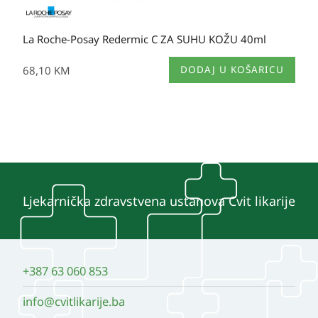
La Roche-Posay Redermic C ZA SUHU KOŽU 40ml
68,10
KM
DODAJ U KOŠARICU
Ljekarnička zdravstvena ustanova Cvit likarije
+387 63 060 853
info@cvitlikarije.ba