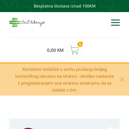
Besplatna dostava iznad 100KM
0
0,00
KM
Koristimo kolačiće u svrhu pružanja boljeg
korisničkog iskustva na stranici. Ukoliko nastavite
s pregledavanjem ove stranice smatramo da se
slažete s tim.
Izvorna
Trenutna
Klorane