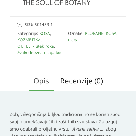
SKU:
501453-1
Kategorije:
KOSA
,
Oznake:
KLORANE
,
KOSA
,
KOZMETIKA
,
njega
OUTLET- istek roka
,
Svakodnevna njega kose
Opis
Recenzije (0)
Zob, višegodišnja biljka, tradicionalno se koristi zbog
svojih omekšavajućih i zaštitnih svojstava. Za uzgoj
smo odabrali proljetnu vrstu,
Avena sativa
L., zbog
visokog sadržaja ugljikohidrata, lipida i vitamina.