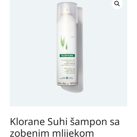
Suhi
šampon
sa
zobenim
mlijekom
količina
Klorane Suhi šampon sa
zobenim mlijekom