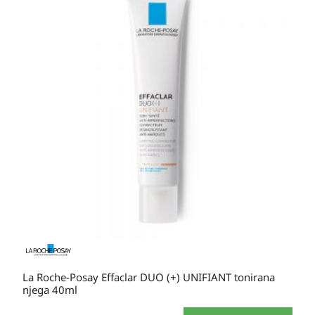
od
39,50 KM
do
41,00 KM
La Roche-Posay Effaclar DUO (+) UNIFIANT tonirana
njega 40ml
Ovaj