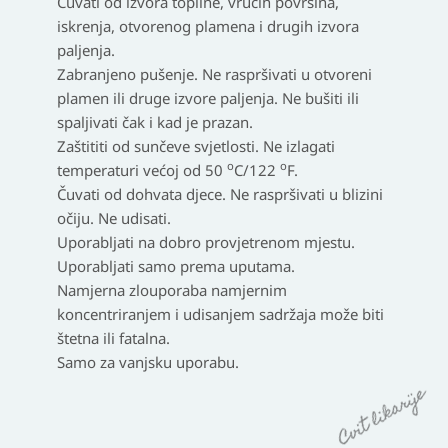
Čuvati od izvora topline, vrućih površina,
iskrenja, otvorenog plamena i drugih izvora
paljenja.
Zabranjeno pušenje. Ne raspršivati u otvoreni
plamen ili druge izvore paljenja. Ne bušiti ili
spaljivati čak i kad je prazan.
Zaštititi od sunčeve svjetlosti. Ne izlagati
o
o
temperaturi većoj od 50
C/122
F.
Čuvati od dohvata djece. Ne raspršivati u blizini
očiju. Ne udisati.
Uporabljati na dobro provjetrenom mjestu.
Uporabljati samo prema uputama.
Namjerna zlouporaba namjernim
koncentriranjem i udisanjem sadržaja može biti
štetna ili fatalna.
Samo za vanjsku uporabu.