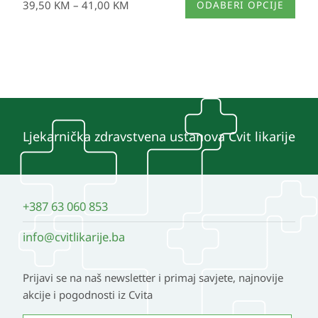
39,50
KM
–
41,00
KM
ODABERI OPCIJE
proizvod
ima
više
varijanti.
Opcije
se
mogu
Ljekarnička zdravstvena ustanova Cvit likarije
odabrati
na
stranici
+387 63 060 853
proizvoda
info@cvitlikarije.ba
Prijavi se na naš newsletter i primaj savjete, najnovije
akcije i pogodnosti iz Cvita