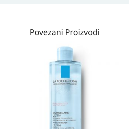
Povezani Proizvodi
Raspon
cijena:
od
20,80 KM
do
36,60 KM