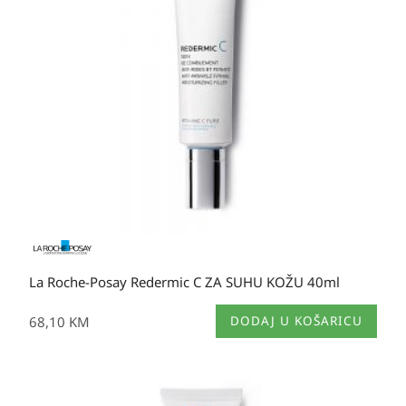
La Roche-Posay Redermic C ZA SUHU KOŽU 40ml
68,10
KM
DODAJ U KOŠARICU
Raspon
cijena: