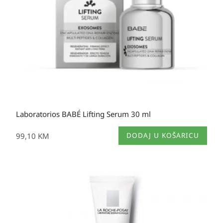
stranici
proizvoda
Laboratorios BABÉ Lifting Serum 30 ml
99,10
KM
DODAJ U KOŠARICU