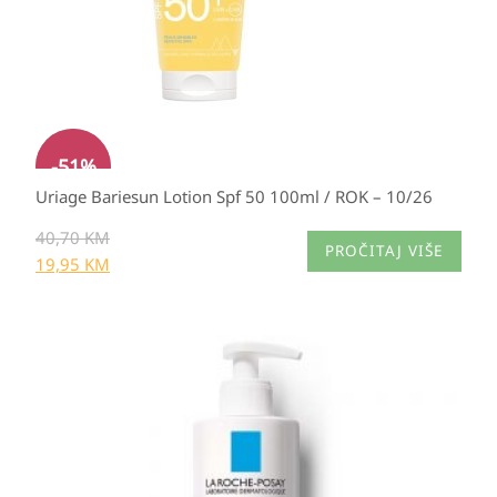
-
51
%
Uriage Bariesun Lotion Spf 50 100ml / ROK – 10/26
40,70
KM
PROČITAJ VIŠE
19,95
KM
Raspon
cijena:
od
29,65 KM
do
37,60 KM