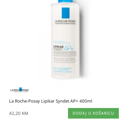
se
mogu
odabrati
na
stranici
proizvoda
La Roche-Posay Lipikar Syndet AP+ 400ml
42,20
KM
DODAJ U KOŠARICU