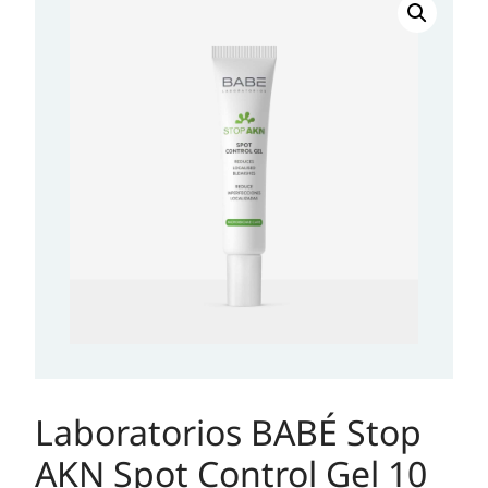
BABÉ
Stop
AKN
Spot
Control
Gel
10
ml
količina
Laboratorios BABÉ Stop
AKN Spot Control Gel 10