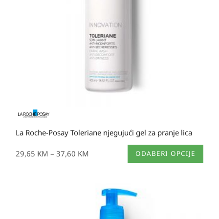
La Roche-Posay Toleriane njegujući gel za pranje lica
Ovaj
29,65
KM
–
37,60
KM
ODABERI OPCIJE
proizvod
ima
više
varijanti.
Opcije