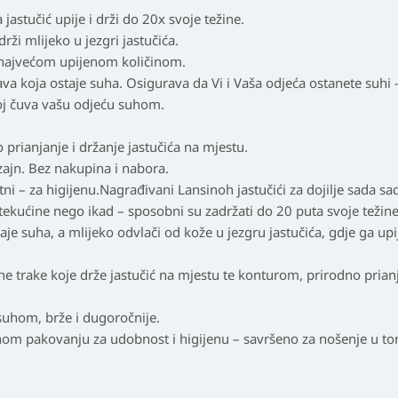
astučić upije i drži do 20x svoje težine.
drži mlijeko u jezgri jastučića.
 s najvećom upijenom količinom.
a koja ostaje suha. Osigurava da Vi i Vaša odjeća ostanete suhi –
oj čuva vašu odjeću suhom.
 prianjanje i držanje jastučića na mjestu.
zajn. Bez nakupina i nabora.
ni – za higijenu.Nagrađivani Lansinoh jastučići za dojilje sada s
 tekućine nego ikad – sposobni su zadržati
do 20 puta
svoje težine
je suha, a mlijeko odvlači od kože u jezgru jastučića, gdje ga up
ne trake
koje drže jastučić na mjestu te konturom, prirodno prian
uhom, brže i dugoročnije.
lnom pakovanju
za udobnost i higijenu – savršeno za nošenje u to