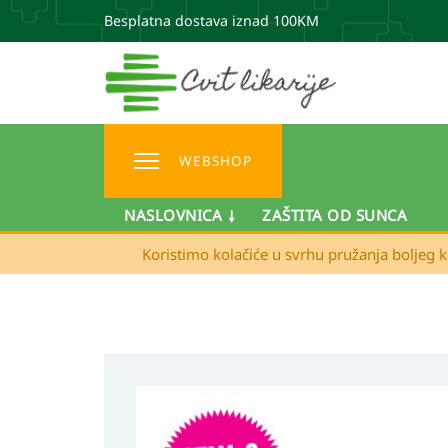
Besplatna dostava iznad 100KM
WEBSHOP
NASLOVNICA
ZAŠTITA OD SUNCA
Koristimo kolačiće u svrhu pružanja boljeg k