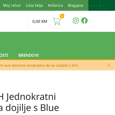
Moj račun
Lista želja
Košarica
Blagajna
0
0,00
KM
OSTI
BRENDOVI
em ove stranice smatramo da se slažete s tim.
 Jednokratni
a dojilje s Blue