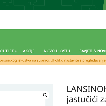
OUTLET
AKCIJE
NOVO U CVITU
SAVJETI & NOV
orisničkog iskustva na stranici. Ukoliko nastavite s pregledavanj
LANSINOH
LANSINOH
Jednokratni
jastučići z
jastučići