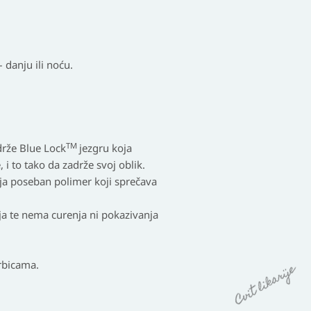
 danju ili noću.
TM
adrže
Blue Lock
jezgru
koja
, i to tako da zadrže svoj oblik.
ija poseban polimer koji sprečava
ja te nema curenja ni pokazivanja
rbicama.