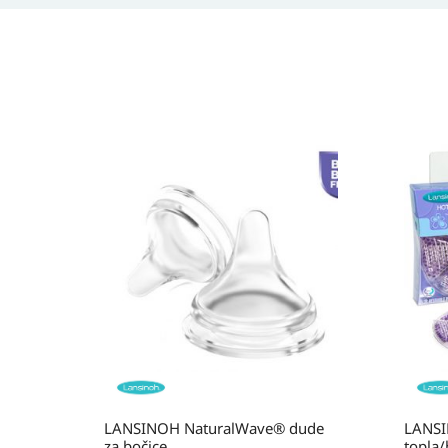
LANSINOH NaturalWave® dude
LANSI
za bočice
topla/