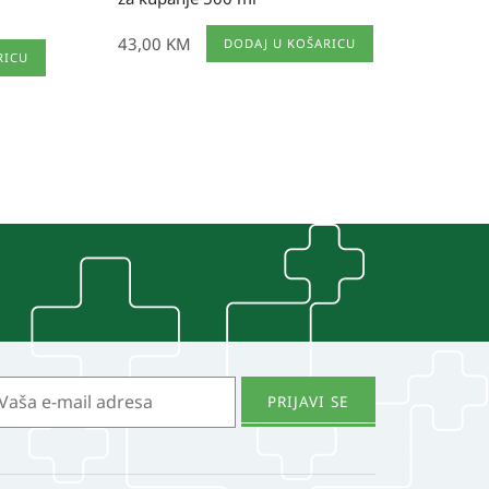
43,00
KM
DODAJ U KOŠARICU
RICU