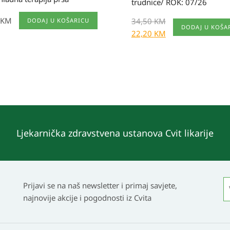
trudnice/ ROK: 07/26
KM
34,50
KM
DODAJ U KOŠARICU
DODAJ U KOŠA
22,20
KM
Ljekarnička zdravstvena ustanova Cvit likarije
Prijavi se na naš newsletter i primaj savjete,
najnovije akcije i pogodnosti iz Cvita