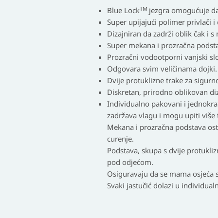
TM
Blue Lock
jezgra omogućuje da j
Super upijajući polimer privlači i 
Dizajniran da zadrži oblik čak i
Super mekana i prozračna podstav
Prozračni vodootporni vanjski sl
Odgovara svim veličinama dojki.
Dvije protuklizne trake za sigurno
Diskretan, prirodno oblikovan di
Individualno pakovani i jednokrat
zadržava vlagu i mogu upiti više
Mekana i prozračna podstava osta
curenje.
Podstava, skupa s
dvije protukliz
pod odjećom.
Osiguravaju da se mama osjeća s
Svaki jastučić dolazi u
individua