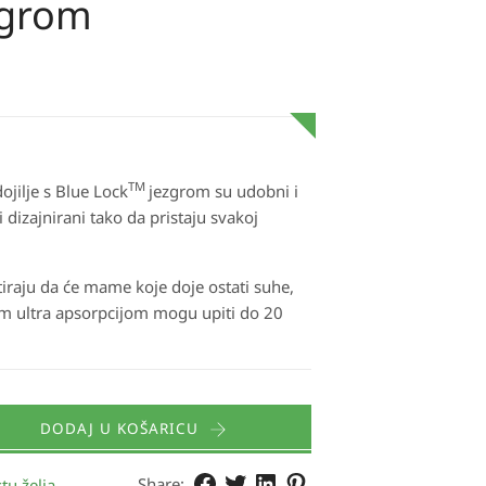
zgrom
TM
dojilje s Blue Lock
jezgrom su udobni i
 dizajnirani tako da pristaju svakoj
ntiraju da će mame koje doje ostati suhe,
vom ultra apsorpcijom mogu upiti do 20
DODAJ U KOŠARICU
Share:
tu želja