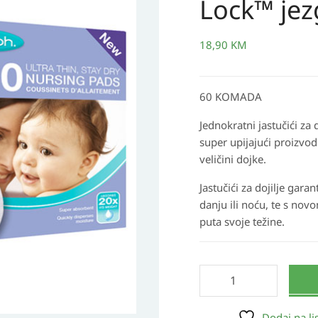
Lock™ je
za
dojilje
s
18,90
KM
Blue
Lock™
60 KOMADA
jezgrom
količina
Jednokratni jastučići za 
super upijajući proizvodi
veličini dojke.
Jastučići za dojilje gara
danju ili noću, te s no
puta svoje težine.
Dodaj na lis