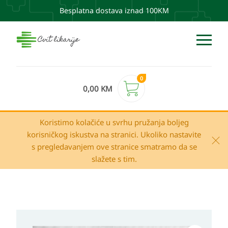
Besplatna dostava iznad 100KM
0
0,00
KM
Koristimo kolačiće u svrhu pružanja boljeg
korisničkog iskustva na stranici. Ukoliko nastavite
s pregledavanjem ove stranice smatramo da se
slažete s tim.
Novexpert