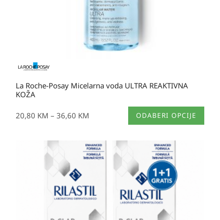
La Roche-Posay Micelarna voda ULTRA REAKTIVNA
KOŽA
Ovaj
20,80
KM
–
36,60
KM
ODABERI OPCIJE
proizvod
ima
više
varijanti.
Opcije
se
mogu
odabrati