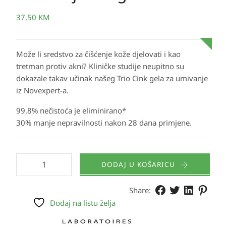
37,50
KM
Može li sredstvo za čišćenje kože djelovati i
kao
tretman protiv akni
? Kliničke studije neupitno su
dokazale takav
učinak
našeg Trio Cink gela za umivanje
iz Novexpert-a.
99,8% nečistoća je eliminirano*
30% manje nepravilnosti nakon 28 dana primjene.
DODAJ U KOŠARICU
Share:
Dodaj na listu želja