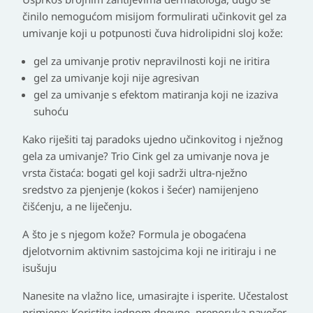
činilo nemogućom
misijom formulirati učinkovit gel za
umivanje koji u potpunosti čuva hidrolipidni sloj kože:
gel za umivanje protiv nepravilnosti koji ne iritira
gel za umivanje koji nije agresivan
gel za umivanje s efektom matiranja koji ne izaziva
suhoću
Kako riješiti taj paradoks ujedno učinkovitog i nježnog
gela za umivanje?
Trio Cink gel za umivanje nova je
vrsta čistaća: bogati gel koji sadrži ultra-nježno
sredstvo za pjenjenje (kokos i šećer) namijenjeno
čišćenju, a ne liječenju.
A što je s njegom kože?
Formula je obogaćena
djelotvornim aktivnim sastojcima koji ne iritiraju i ne
isušuju
Nanesite na vlažno lice, umasirajte i isperite.
Učestalost
primjene: Koristite jednom dnevno, preporuka navečer