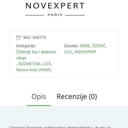
SKU:
506775
Kategorije:
Oznake:
AKNE
,
ČISTAČ
,
Čišćenje lica i dodatna
LICE
,
NOVEXPERT
njega
,
KOZMETIKA
,
LICE
,
Masna koža (AKNE)
Opis
Recenzije (0)
Usprkos brojnim zahtijevima dermatologa, dugo se