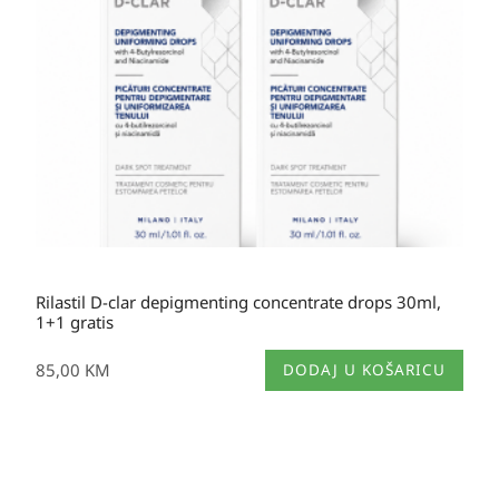
na
stranici
proizvoda
Rilastil D-clar depigmenting concentrate drops 30ml,
1+1 gratis
85,00
KM
DODAJ U KOŠARICU