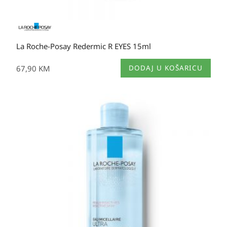
La Roche-Posay Redermic R EYES 15ml
67,90
KM
DODAJ U KOŠARICU
Raspon
cijena:
od
20,80 KM
do
36,60 KM