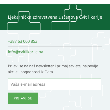
Ljekarnička zdravstvena ustanova Cvit likarije
+387 63 060 853
info@cvitlikarije.ba
Prijavi se na naš newsletter i primaj savjete, najnovije
akcije i pogodnosti iz Cvita