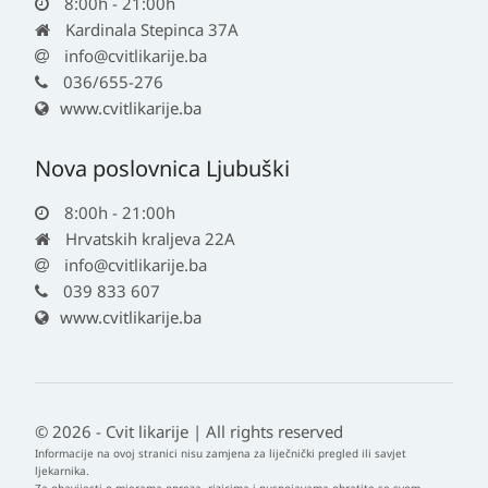
8:00h - 21:00h
Kardinala Stepinca 37A
info@cvitlikarije.ba
036/655-276
www.cvitlikarije.ba
Nova poslovnica Ljubuški
8:00h - 21:00h
Hrvatskih kraljeva 22A
info@cvitlikarije.ba
039 833 607
www.cvitlikarije.ba
© 2026 - Cvit likarije | All rights reserved
Informacije na ovoj stranici nisu zamjena za liječnički pregled ili savjet
ljekarnika.