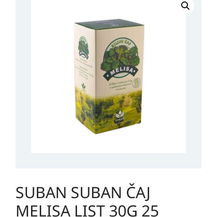
SUBAN
ČAJ
MELISA
LIST
30G
25
vrećica
količina
SUBAN SUBAN ČAJ
MELISA LIST 30G 25