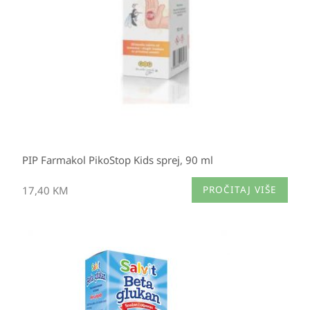
PIP Farmakol PikoStop Kids sprej, 90 ml
17,40
KM
PROČITAJ VIŠE
Izvorna
Trenutna
cijena
cijena
bila
je:
je:
14,60 KM.