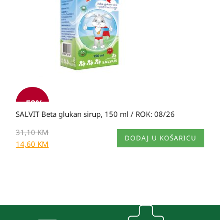
31,10 KM.
-
53
%
SALVIT Beta glukan sirup, 150 ml / ROK: 08/26
31,10
KM
DODAJ U KOŠARICU
14,60
KM