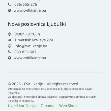
036/655-276
www.cvitlikarije.ba
Nova poslovnica Ljubuški
8:00h - 21:00h
Hrvatskih kraljeva 22A
info@cvitlikarije.ba
039 833 607
www.cvitlikarije.ba
© 2026 - Cvit likarije | All rights reserved
Informacije na ovoj stranici nisu zamjena za liječnički pregled ili savjet
ljekarnika.
Za obavijesti o mjerama opreza, rizicima i nuspojavama obratite se svom
liječniku ili ljekarniku.
Uvjeti korištenja
O nama
Web Shop