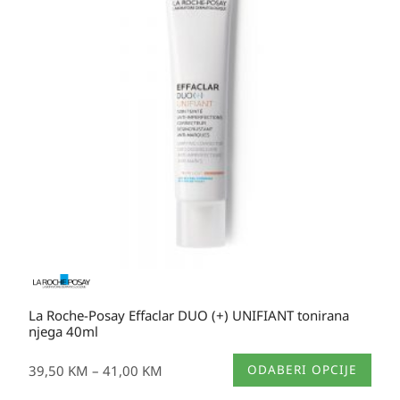
39,50 KM
do
41,00 KM
La Roche-Posay Effaclar DUO (+) UNIFIANT tonirana
njega 40ml
Ovaj
39,50
KM
–
41,00
KM
ODABERI OPCIJE
proizvod