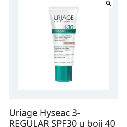
Hyseac
3-
REGULAR
SPF30
u
boji
40
ml
količina
Uriage Hyseac 3-
REGULAR SPF30 u boji 40