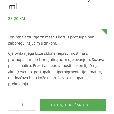
ml
23,20
KM
Tonirana emulzija za masnu kožu s protuupalnim i
seboregulirajućim učinkom.
Cjelovita njega kože sklone nepravilnostima s
protuupalnim i seboregulirajućim djelovanjem. Sužava
pore i matira. Prekriva nepravilnosti nakon liječenja
akni (crvenilo, postupalne hiperpigmentacije), matira,
ujednačava boju kože te pruža visok stupanj
prekrivanja.
DODAJ U KOŠARICU