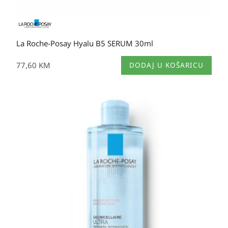
La Roche-Posay Hyalu B5 SERUM 30ml
77,60
KM
DODAJ U KOŠARICU
Raspon
cijena:
od
20,80 KM
do
36,60 KM