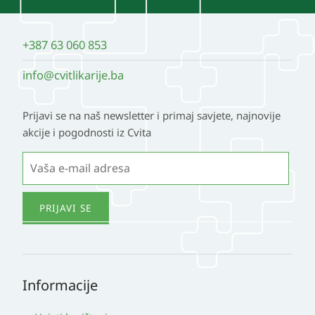
na
stranici
+387 63 060 853
proizvoda
info@cvitlikarije.ba
Prijavi se na naš newsletter i primaj savjete, najnovije
akcije i pogodnosti iz Cvita
Informacije