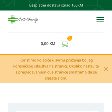
Besplatna dostava iznad 100KM
0
0,00
KM
Koristimo kolačiće u svrhu pružanja boljeg
korisničkog iskustva na stranici. Ukoliko nastavite
s pregledavanjem ove stranice smatramo da se
slažete s tim.
Uriage