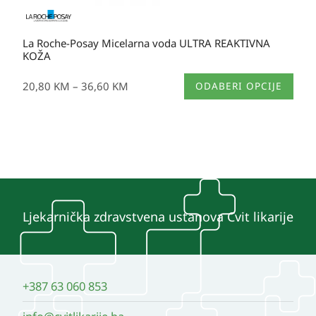
La Roche-Posay Micelarna voda ULTRA REAKTIVNA
KOŽA
Ovaj
20,80
KM
–
36,60
KM
ODABERI OPCIJE
proizvod
ima
više
varijanti.
Opcije
se
mogu
Ljekarnička zdravstvena ustanova Cvit likarije
odabrati
na
stranici
+387 63 060 853
proizvoda