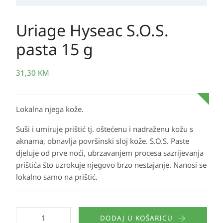
Uriage Hyseac S.O.S.
pasta 15 g
31,30
KM
Lokalna njega kože.
Suši i umiruje prištić tj. oštećenu i nadraženu kožu s
aknama, obnavlja površinski sloj kože. S.O.S. Paste
djeluje od prve noći, ubrzavanjem procesa sazrijevanja
prištića što uzrokuje njegovo brzo nestajanje. Nanosi se
lokalno samo na prištić.
DODAJ U KOŠARICU