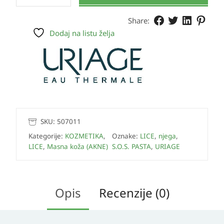
Share:
Dodaj na listu želja
SKU:
507011
Kategorije:
KOZMETIKA
,
Oznake:
LICE
,
njega
,
LICE
,
Masna koža (AKNE)
S.O.S. PASTA
,
URIAGE
Opis
Recenzije (0)