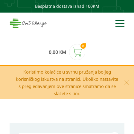
Besplatna dostava iznad 100KM
0
0,00
KM
Koristimo kolačiće u svrhu pružanja boljeg
korisničkog iskustva na stranici. Ukoliko nastavite
s pregledavanjem ove stranice smatramo da se
slažete s tim.
Uriage