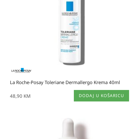
La Roche-Posay Toleriane Dermallergo Krema 40ml
48,90
KM
DODAJ U KOŠARICU