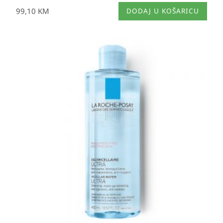
99,10
KM
DODAJ U KOŠARICU
Raspon
cijena:
od
20,80 KM
do
36,60 KM