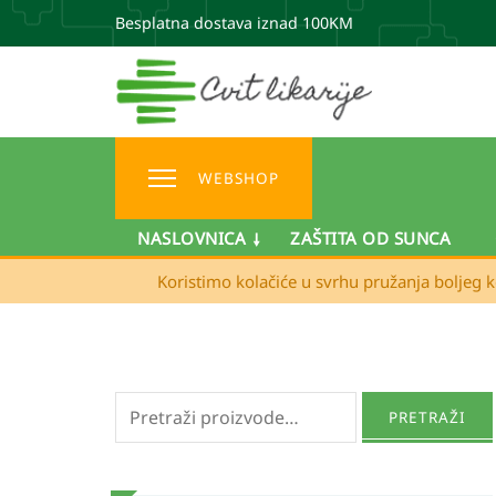
Besplatna dostava iznad 100KM
WEBSHOP
NASLOVNICA
ZAŠTITA OD SUNCA
Koristimo kolačiće u svrhu pružanja boljeg k
Pretraži:
PRETRAŽI