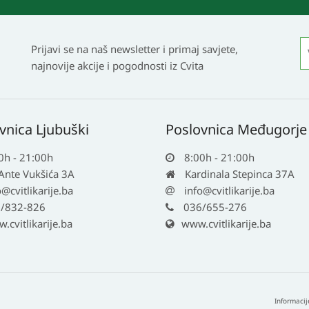
Prijavi se na naš newsletter i primaj savjete,
najnovije akcije i pogodnosti iz Cvita
vnica Ljubuški
Poslovnica Međugorje
0h - 21:00h
8:00h - 21:00h
 Ante Vukšića 3A
Kardinala Stepinca 37A
o@cvitlikarije.ba
info@cvitlikarije.ba
/832-826
036/655-276
cvitlikarije.ba
www.cvitlikarije.ba
Informacij