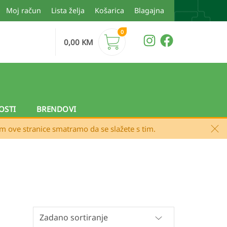
Moj račun
Lista želja
Košarica
Blagajna
0
0,00
KM
OSTI
BRENDOVI
em ove stranice smatramo da se slažete s tim.