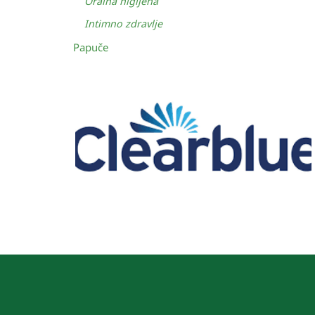
Oralna higijena
Intimno zdravlje
Papuče