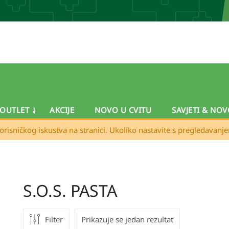
OUTLET
AKCIJE
NOVO U CVITU
SAVJETI & NOV
orisničkog iskustva na stranici. Ukoliko nastavite s pregledavanj
S.O.S. PASTA
Filter
Prikazuje se jedan rezultat