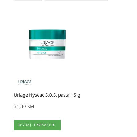
Uriage Hyseac S.O.S. pasta 15 g
31,30
KM
DODAJ U KOŠARICU