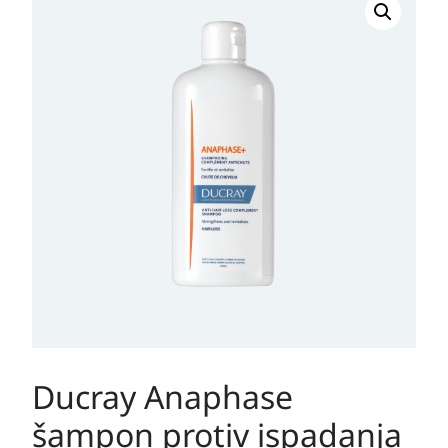
Anaphase
šampon
protiv
ispadanja
kose,
400ml
količina
Ducray Anaphase
šampon protiv ispadanja