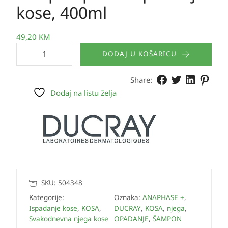
kose, 400ml
49,20
KM
DODAJ U KOŠARICU
Share:
Dodaj na listu želja
SKU:
504348
Kategorije:
Oznaka:
ANAPHASE +
,
Ispadanje kose
,
KOSA
,
DUCRAY
,
KOSA
,
njega
,
Svakodnevna njega kose
OPADANJE
,
ŠAMPON