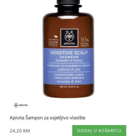
Apivita Šampon za osjetljivo vlasište
24,20
KM
DODAJ U KOŠARICU