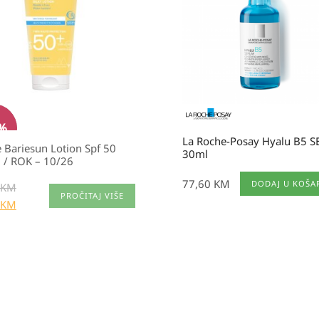
5 KM.
0 KM.
%
La Roche-Posay Hyalu B5 
 Bariesun Lotion Spf 50
30ml
 / ROK – 10/26
77,60
KM
DODAJ U KOŠA
KM
PROČITAJ VIŠE
KM