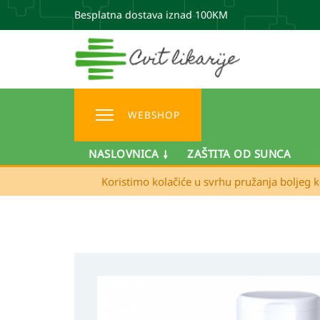
Besplatna dostava iznad 100KM
WEBSHOP
NASLOVNICA
ZAŠTITA OD SUNCA
Koristimo kolačiće u svrhu pružanja boljeg k