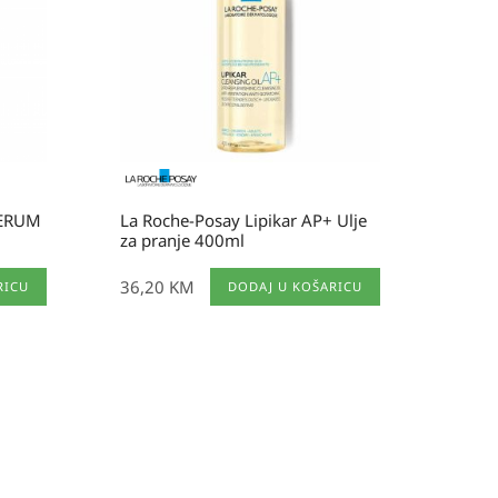
SERUM
La Roche-Posay Lipikar AP+ Ulje
za pranje 400ml
36,20
KM
RICU
DODAJ U KOŠARICU