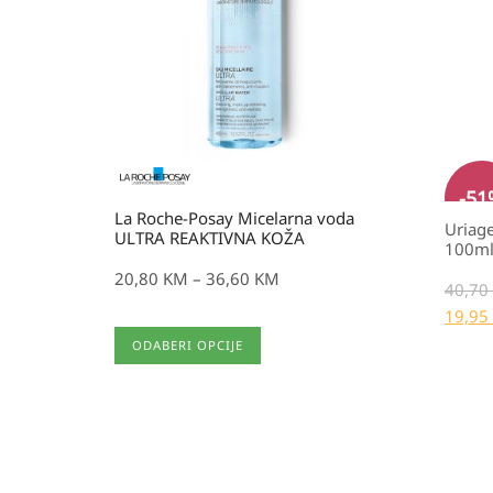
20,80 KM
je:
19,9
do
40,7
36,60 KM
-
51
La Roche-Posay Micelarna voda
Uriage
ULTRA REAKTIVNA KOŽA
100ml
20,80
KM
–
36,60
KM
40,70
19,95
Ovaj
ODABERI OPCIJE
proizvod
ima
više
varijanti.
Opcije