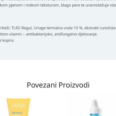
kom pjenom i mekom teksturom, blago pere te uravnotežuje vlasi
svrbeži: TLR2-Regul, Uriage termalna voda 10 %, ekstrakt runolista
irokton olamin – antibakterijsko, antifungalno djelovanje.
e kopriv.
Povezani Proizvodi
na
utna
a
a