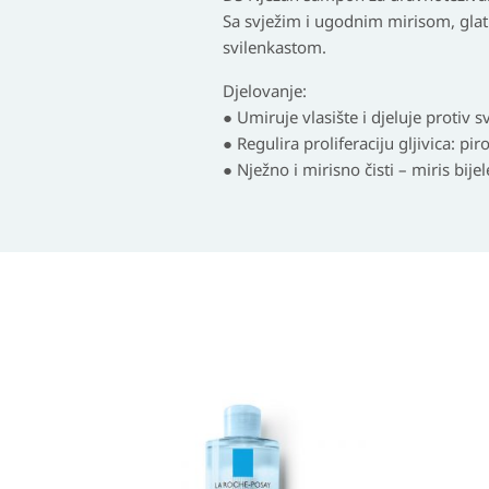
Sa svježim i ugodnim mirisom, glat
svilenkastom.
Djelovanje:
● Umiruje vlasište i djeluje protiv 
● Regulira proliferaciju gljivica: p
● Nježno i mirisno čisti – miris bijel
Raspon
Izvor
Tren
cijena:
cijen
cijen
od
bila
je: