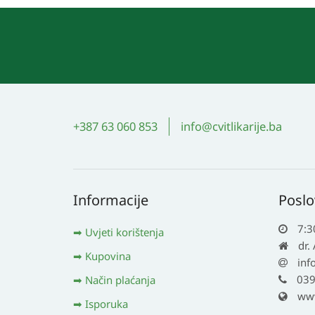
se
mogu
odabrati
na
stranici
proizvoda
+387 63 060 853
info@cvitlikarije.ba
Informacije
Poslo
7:3
Uvjeti korištenja
dr.
Kupovina
inf
039
Način plaćanja
www.
Isporuka