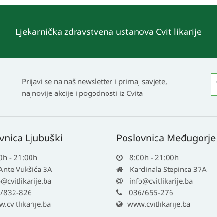
Ljekarnička zdravstvena ustanova Cvit likarije
Prijavi se na naš newsletter i primaj savjete,
najnovije akcije i pogodnosti iz Cvita
vnica Ljubuški
Poslovnica Međugorje
0h - 21:00h
8:00h - 21:00h
 Ante Vukšića 3A
Kardinala Stepinca 37A
o@cvitlikarije.ba
info@cvitlikarije.ba
/832-826
036/655-276
cvitlikarije.ba
www.cvitlikarije.ba