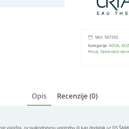
SKU:
507292
Kategorije:
KOSA
,
KOZ
Perut
,
Seboroicni derm
Opis
Recenzije (0)
nje vlasišta, za svakodnevnu upotrebu ili kao dodatak uz DS Š