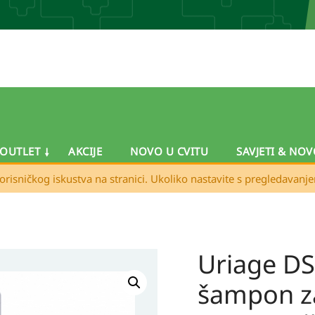
OUTLET
AKCIJE
NOVO U CVITU
SAVJETI & NOV
orisničkog iskustva na stranici. Ukoliko nastavite s pregledavanj
Uriage DS
Uriage
DS
šampon z
HAIR