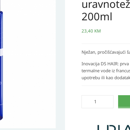
uravnoteži
Nježan
šampon
200ml
za
uravnoteživanje
23,40
KM
vlasišta,
200ml
količina
Nježan, pročišćavajući š
Inovacija DS HAIR: prva 
termalne vode iz franc
upotrebu ili kao dodat