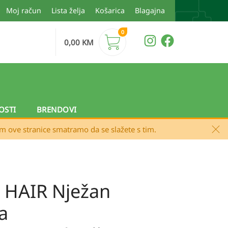
Moj račun
Lista želja
Košarica
Blagajna
0
0,00
KM
OSTI
BRENDOVI
em ove stranice smatramo da se slažete s tim.
 HAIR Nježan
a